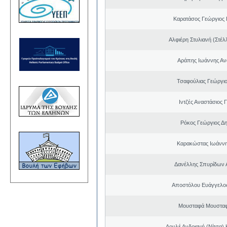
Καρατάσος Γεώργιος
Αλφιέρη Στυλιανή (Στέλ
Αράπης Ιωάννης Αν
Τσαφούλιας Γεώργιο
Ιντζές Αναστάσιος 
Ρόκος Γεώργιος Δη
Καρακώστας Ιωάννη
Δανέλλης Σπυρίδων 
Αποστόλου Ευάγγελος
Μουσταφά Μουσταφ
Λουλέ Ανδριανή (Νίτσα)