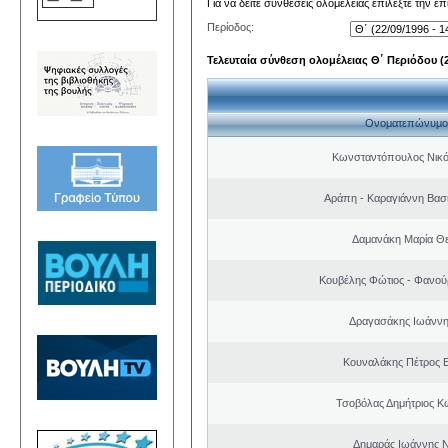
Για να δείτε συνθέσεις ολομέλειας επιλέξτε την ε
Περίοδος:
Τελευταία σύνθεση ολομέλειας Θ΄ Περιόδου (22
Ονοματεπώνυμο
Κωνσταντόπουλος Νικό
Αράπη - Καραγιάννη Βασι
Δαμανάκη Μαρία Θ
Κουβέλης Φώτιος - Φανού
Δραγασάκης Ιωάννη
Κουναλάκης Πέτρος 
Τσοβόλας Δημήτριος Κ
Δημαράς Ιωάννης 