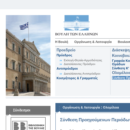
Η Βουλή
Οργάνωση & Λειτουργία
Βουλευτ
Προεδρείο
Διάσκεψη
Πρόεδρος
Κοινοβου
Εκλογή-Θητεία-Αρμοδιότητες
Γραφεία Κο
Διατελέσαντες Πρόεδροι
Ομάδων
Σύνθεση K'
Αντιπρόεδροι
Ολομέλει
Διατελέσαντες Αντιπρόεδροι
Σύνθεση Π
Κοσμήτορες & Γραμματείς
:
Οργάνωση & Λειτουργία
Ολομέλεια
Σύνδεσμοι
Σύνθεση Προηγούμενων Περιόδω