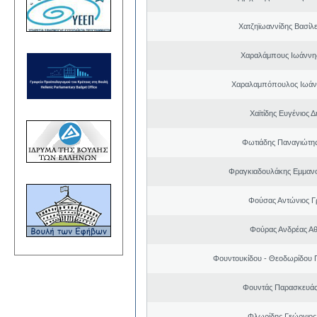
Χατζηϊωαννίδης Βασίλε
Χαραλάμπους Ιωάννη
Χαραλαμπόπουλος Ιωάν
Χαϊτίδης Ευγένιος Δ
Φωτιάδης Παναγιώτη
Φραγκιαδουλάκης Εμμαν
Φούσας Αντώνιος Γ
Φούρας Ανδρέας Α
Φουντουκίδου - Θεοδωρίδου 
Φουντάς Παρασκευάς
Φλωρίδης Γεώργιος 