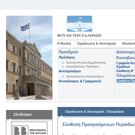
Η Βουλή
Οργάνωση & Λειτουργία
Βουλευτ
Προεδρείο
Διάσκεψη
Πρόεδρος
Κοινοβου
Εκλογή-Θητεία-Αρμοδιότητες
Γραφεία Κο
Διατελέσαντες Πρόεδροι
Ομάδων
Σύνθεση K'
Αντιπρόεδροι
Ολομέλει
Διατελέσαντες Αντιπρόεδροι
Σύνθεση Π
Κοσμήτορες & Γραμματείς
:
Οργάνωση & Λειτουργία
Ολομέλεια
Σύνδεσμοι
Σύνθεση Προηγούμενων Περιόδω