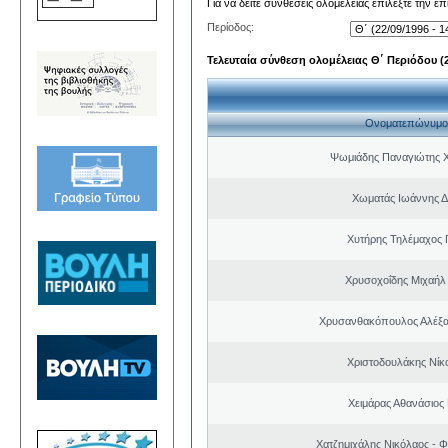
Για να δείτε συνθέσεις ολομέλειας επιλέξτε την ε
Περίοδος:
Τελευταία σύνθεση ολομέλειας Θ΄ Περιόδου (22
Ονοματεπώνυμο
Ψωμιάδης Παναγιώτης 
Χωματάς Ιωάννης Δ
Χυτήρης Τηλέμαχος 
Χρυσοχοΐδης Μιχαήλ 
Χρυσανθακόπουλος Αλέξα
Χριστοδουλάκης Νίκ
Χειμάρας Αθανάσιος
Χατζημιχάλης Νικόλαος - Φ