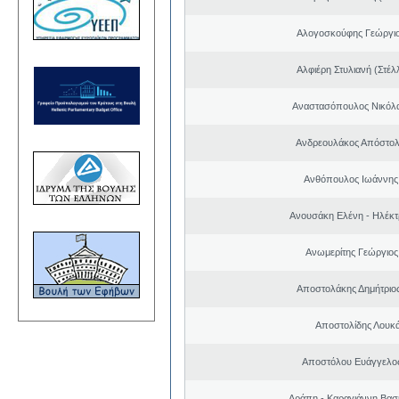
Αλογοσκούφης Γεώργι
Αλφιέρη Στυλιανή (Στέλ
Αναστασόπουλος Νικόλα
Ανδρεουλάκος Απόστολ
Ανθόπουλος Ιωάννης
Ανουσάκη Ελένη - Ηλέκ
Ανωμερίτης Γεώργιος
Αποστολάκης Δημήτριο
Αποστολίδης Λουκ
Αποστόλου Ευάγγελος
Αράπη - Καραγιάννη Βασι