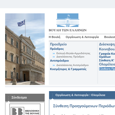
Η Βουλή
Οργάνωση & Λειτουργία
Βουλευτ
Προεδρείο
Διάσκεψη
Πρόεδρος
Κοινοβου
Εκλογή-Θητεία-Αρμοδιότητες
Γραφεία Κο
Διατελέσαντες Πρόεδροι
Ομάδων
Σύνθεση K'
Αντιπρόεδροι
Ολομέλει
Διατελέσαντες Αντιπρόεδροι
Σύνθεση Π
Κοσμήτορες & Γραμματείς
:
Οργάνωση & Λειτουργία
Ολομέλεια
Σύνδεσμοι
Σύνθεση Προηγούμενων Περιόδω