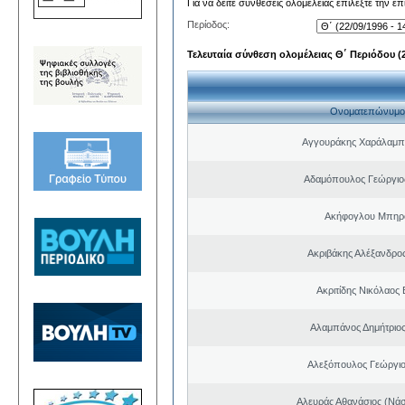
Για να δείτε συνθέσεις ολομέλειας επιλέξτε την ε
Περίοδος:
Τελευταία σύνθεση ολομέλειας Θ΄ Περιόδου (22
Ονοματεπώνυμο
Αγγουράκης Χαράλαμπ
Αδαμόπουλος Γεώργιο
Ακήφογλου Μπηρό
Ακριβάκης Αλέξανδρος
Ακριτίδης Νικόλαος 
Αλαμπάνος Δημήτριο
Αλεξόπουλος Γεώργι
Αλευράς Αθανάσιος (Νάσ