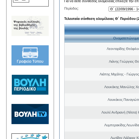
Για να δείτε συνθέσεις ολομέλειας επιλέξτε την ε
Περίοδος:
Τελευταία σύνθεση ολομέλειας Θ΄ Περιόδου (22
Ονοματεπώνυμο
Λεονταρίδης Θεόφιλο
Λιάνης Γεώργιος Θε
Λιάπης Μιχάλης - Γιώργο
Λουκάκης Μανώλης Χ
Λουκάκος Παναγιώτ
Λουλέ Ανδριανή (Νίτσα)
Λυμπερακίδης Λεωνίδα
Λωτίδης Λάζαρος Κ