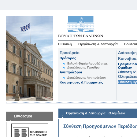
Η Βουλή
Οργάνωση & Λειτουργία
Βουλευτ
Προεδρείο
Διάσκεψη
Πρόεδρος
Κοινοβου
Εκλογή-Θητεία-Αρμοδιότητες
Γραφεία Κο
Διατελέσαντες Πρόεδροι
Ομάδων
Σύνθεση K'
Αντιπρόεδροι
Ολομέλει
Διατελέσαντες Αντιπρόεδροι
Σύνθεση Π
Κοσμήτορες & Γραμματείς
:
Οργάνωση & Λειτουργία
Ολομέλεια
Σύνδεσμοι
Σύνθεση Προηγούμενων Περιόδω