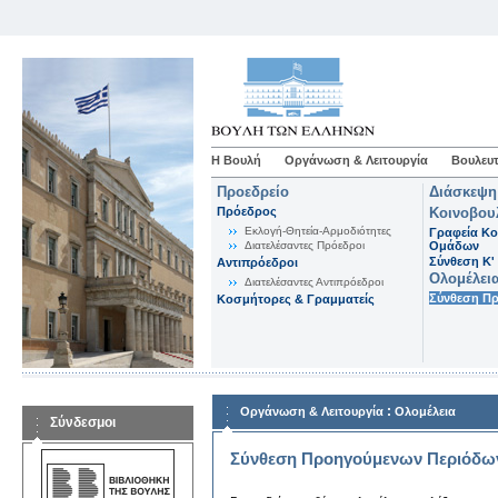
Η Βουλή
Οργάνωση & Λειτουργία
Βουλευτ
Προεδρείο
Διάσκεψη
Πρόεδρος
Κοινοβου
Εκλογή-Θητεία-Αρμοδιότητες
Γραφεία Κο
Διατελέσαντες Πρόεδροι
Ομάδων
Σύνθεση K'
Αντιπρόεδροι
Ολομέλει
Διατελέσαντες Αντιπρόεδροι
Σύνθεση Π
Κοσμήτορες & Γραμματείς
:
Οργάνωση & Λειτουργία
Ολομέλεια
Σύνδεσμοι
Σύνθεση Προηγούμενων Περιόδω