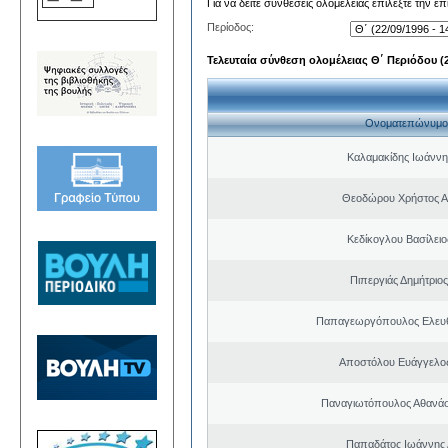
Για να δείτε συνθέσεις ολομέλειας επιλέξτε την ε
Περίοδος:
Τελευταία σύνθεση ολομέλειας Θ΄ Περιόδου (22
Ονοματεπώνυμο
Καλαμακίδης Ιωάννη
Θεοδώρου Χρήστος Α
Κεδίκογλου Βασίλει
Πιπεργιάς Δημήτριο
Παπαγεωργόπουλος Ελευθ
Αποστόλου Ευάγγελος
Παναγιωτόπουλος Αθανά
Παπαδάτος Ιωάννης 