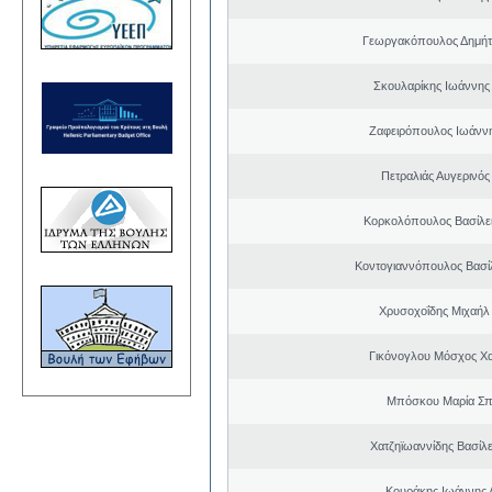
Γεωργακόπουλος Δημήτ
Σκουλαρίκης Ιωάννης
Ζαφειρόπουλος Ιωάνν
Πετραλιάς Αυγερινός
Κορκολόπουλος Βασίλει
Κοντογιαννόπουλος Βασίλ
Χρυσοχοΐδης Μιχαήλ 
Γικόνογλου Μόσχος Χ
Μπόσκου Μαρία Σπ
Χατζηϊωαννίδης Βασίλε
Κουράκης Ιωάννης 