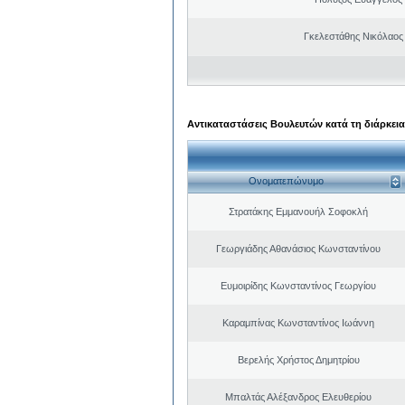
Γκελεστάθης Νικόλαος
Αντικαταστάσεις Βουλευτών κατά τη διάρκεια
Ονοματεπώνυμο
Στρατάκης Εμμανουήλ Σοφοκλή
Γεωργιάδης Αθανάσιος Κωνσταντίνου
Ευμοιρίδης Κωνσταντίνος Γεωργίου
Καραμπίνας Κωνσταντίνος Ιωάννη
Βερελής Χρήστος Δημητρίου
Μπαλτάς Αλέξανδρος Ελευθερίου