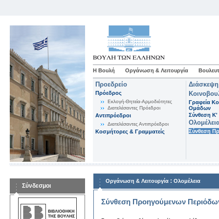
Η Βουλή
Οργάνωση & Λειτουργία
Βουλευτ
Προεδρείο
Διάσκεψη
Πρόεδρος
Κοινοβου
Εκλογή-Θητεία-Αρμοδιότητες
Γραφεία Κο
Διατελέσαντες Πρόεδροι
Ομάδων
Σύνθεση K'
Αντιπρόεδροι
Ολομέλει
Διατελέσαντες Αντιπρόεδροι
Σύνθεση Π
Κοσμήτορες & Γραμματείς
:
Οργάνωση & Λειτουργία
Ολομέλεια
Σύνδεσμοι
Σύνθεση Προηγούμενων Περιόδω