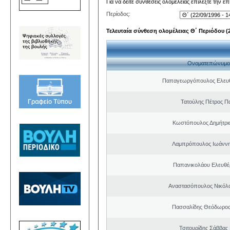
Για να δείτε συνθέσεις ολομέλειας επιλέξτε την ε
Περίοδος:
Τελευταία σύνθεση ολομέλειας Θ΄ Περιόδου (22
Ονοματεπώνυμο
Παπαγεωργόπουλος Ελευθ
Τατούλης Πέτρος Π
Κωστόπουλος Δημήτρι
Λαμπρόπουλος Ιωάννη
Παπανικολάου Ελευθέ
Αναστασόπουλος Νικόλα
Πασσαλίδης Θεόδωρος
Τσιτουρίδης Σάββας