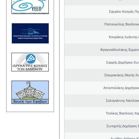
Σφυρίου Κοσμάς Π
Παπανικόλας Βασίλειο
Κουράκης Ιωάννης 
Φραγκιαδουλάκης Εμμαν
Σαρρής Δημήτριος Κω
Σταυρακάκης Μηνάς Κ
Αποστολάκης Δημήτριο
Σαλαγιάννης Νικόλαος
Τσιλίκας Βασίλειος Χ
Σωτηρλής Δημήτριος
Λωτίδης Λάζαρος Κ