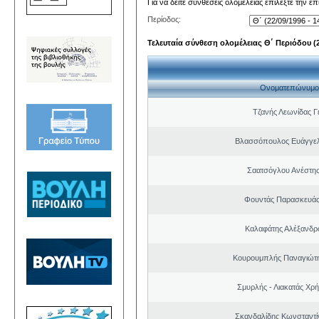
Για να δείτε συνθέσεις ολομέλειας επιλέξτε την ε
Περίοδος:
Τελευταία σύνθεση ολομέλειας Θ΄ Περιόδου (22
Ονοματεπώνυμο
Τζανής Λεωνίδας Γ
Βλασσόπουλος Ευάγγελ
Σαατσόγλου Ανέστη
Φουντάς Παρασκευάς
Καλαφάτης Αλέξανδρ
Κουρουμπλής Παναγιώτη
Σμυρλής - Λιακατάς Χρ
Σκανδαλίδης Κωνσταντί