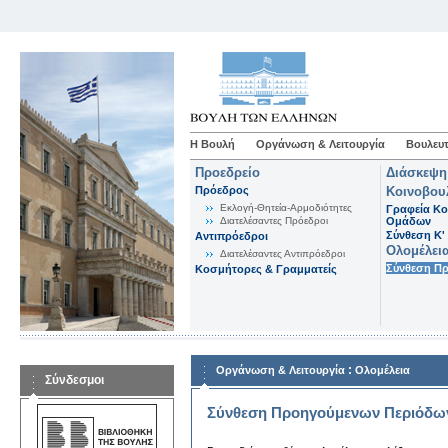
Η Βουλή
Οργάνωση & Λειτουργία
Βουλευτ
Προεδρείο
Διάσκεψη
Πρόεδρος
Κοινοβου
Εκλογή-Θητεία-Αρμοδιότητες
Γραφεία Κο
Διατελέσαντες Πρόεδροι
Ομάδων
Σύνθεση K'
Αντιπρόεδροι
Ολομέλει
Διατελέσαντες Αντιπρόεδροι
Σύνθεση Π
Κοσμήτορες & Γραμματείς
:
Οργάνωση & Λειτουργία
Ολομέλεια
Σύνδεσμοι
Σύνθεση Προηγούμενων Περιόδω