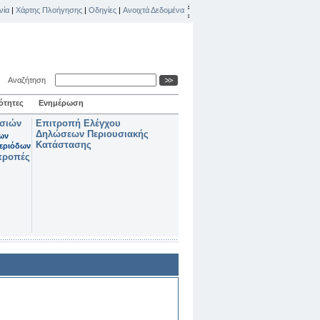
νία
|
Χάρτης Πλοήγησης
|
Οδηγίες
|
Ανοιχτά Δεδομένα
Αναζήτηση
ότητες
Ενημέρωση
ασιών
Επιτροπή Ελέγχου
Δηλώσεων Περιουσιακής
των
Κατάστασης
εριόδων
τροπές