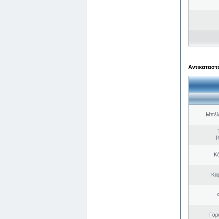
Αντικαταστά
Μπέλ
(
Κό
Κα
Γαρ