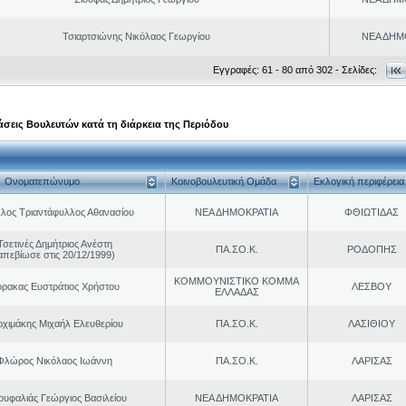
Τσιαρτσιώνης Νικόλαος Γεωργίου
ΝΕΑ ΔΗΜ
Εγγραφές: 61 - 80 από 302 - Σελίδες:
σεις Βουλευτών κατά τη διάρκεια της Περιόδου
Ονοματεπώνυμο
Κοινοβουλευτική Ομάδα
Εκλογική περιφέρεια
λος Τριαντάφυλλος Αθανασίου
ΝΕΑ ΔΗΜΟΚΡΑΤΙΑ
ΦΘΙΩΤΙΔΑΣ
Τσετινές Δημήτριος Ανέστη
ΠΑ.ΣΟ.Κ.
ΡΟΔΟΠΗΣ
απεβίωσε στις 20/12/1999)
ΚΟΜΜΟΥΝΙΣΤΙΚΟ ΚΟΜΜΑ
ρακας Ευστράτιος Χρήστου
ΛΕΣΒΟΥ
ΕΛΛΑΔΑΣ
ρχιμάκης Μιχαήλ Ελευθερίου
ΠΑ.ΣΟ.Κ.
ΛΑΣΙΘΙΟΥ
Φλώρος Νικόλαος Ιωάννη
ΠΑ.ΣΟ.Κ.
ΛΑΡΙΣΑΣ
ουφαλιάς Γεώργιος Βασιλείου
ΝΕΑ ΔΗΜΟΚΡΑΤΙΑ
ΛΑΡΙΣΑΣ