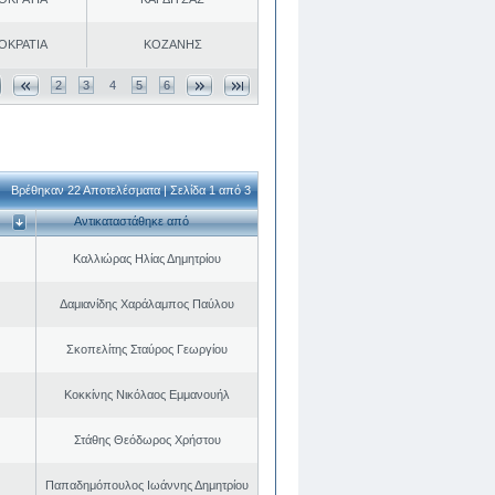
ΟΚΡΑΤΙΑ
ΚΟΖΑΝΗΣ
2
3
4
5
6
Βρέθηκαν 22 Αποτελέσματα | Σελίδα 1 από 3
Αντικαταστάθηκε από
Καλλιώρας Ηλίας Δημητρίου
Δαμιανίδης Χαράλαμπος Παύλου
Σκοπελίτης Σταύρος Γεωργίου
Κοκκίνης Νικόλαος Εμμανουήλ
Στάθης Θεόδωρος Χρήστου
Παπαδημόπουλος Ιωάννης Δημητρίου