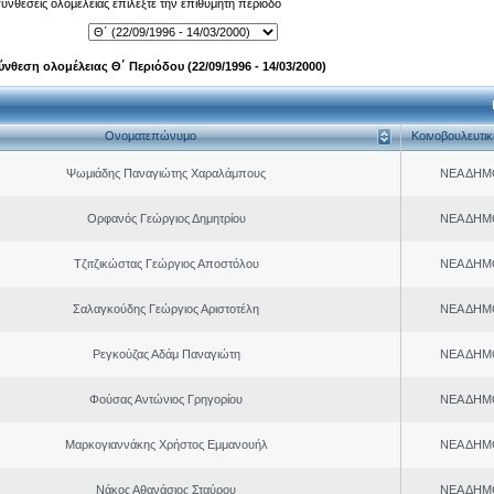
 συνθέσεις ολομέλειας επιλέξτε την επιθυμητή περίοδο
ύνθεση ολομέλειας Θ΄ Περιόδου (22/09/1996 - 14/03/2000)
Ονοματεπώνυμο
Κοινοβουλευτι
Ψωμιάδης Παναγιώτης Χαραλάμπους
ΝΕΑ ΔΗΜ
Ορφανός Γεώργιος Δημητρίου
ΝΕΑ ΔΗΜ
Τζιτζικώστας Γεώργιος Αποστόλου
ΝΕΑ ΔΗΜ
Σαλαγκούδης Γεώργιος Αριστοτέλη
ΝΕΑ ΔΗΜ
Ρεγκούζας Αδάμ Παναγιώτη
ΝΕΑ ΔΗΜ
Φούσας Αντώνιος Γρηγορίου
ΝΕΑ ΔΗΜ
Μαρκογιαννάκης Χρήστος Εμμανουήλ
ΝΕΑ ΔΗΜ
Νάκος Αθανάσιος Σταύρου
ΝΕΑ ΔΗΜ