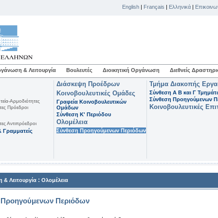
English
|
Français
|
Ελληνικά
|
Επικοινω
γάνωση & Λειτουργία
Βουλευτές
Διοικητική Οργάνωση
Διεθνείς Δραστηρι
Διάσκεψη Προέδρων
Τμήμα Διακοπής Εργ
Κοινοβουλευτικές Ομάδες
Σύνθεση Α Β και Γ Τμημά
Σύνθεση Προηγούμενων Π
τεία-Αρμοδιότητες
Γραφεία Κοινοβουλευτικών
Κοινοβουλευτικές Επι
τες Πρόεδροι
Ομάδων
Σύνθεση K' Περιόδου
Ολομέλεια
τες Αντιπρόεδροι
Σύνθεση Προηγούμενων Περιόδων
 Γραμματείς
:
 & Λειτουργία
Ολομέλεια
 Προηγούμενων Περιόδων