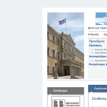
Η Βουλή
Ορ
Προεδρείο
Πρόεδρος
Εκλογή-Θη
Διατελέσαν
Αντιπρόεδροι
Διατελέσαν
Κοσμήτορες &
Οργάνωση
Σύνδεσμοι
Σύνθεση