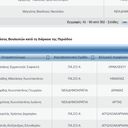
Μαγγίνας Βασίλειος Νικολάου
ΝΕΑ ΔΗΜ
Εγγραφές: 41 - 60 από 302 - Σελίδες:
σεις Βουλευτών κατά τη διάρκεια της Περιόδου
Ονοματεπώνυμο
Κοινοβουλευτική Ομάδα
Εκλογική περιφέρεια
ρατάκης Εμμανουήλ Σοφοκλή
ΠΑ.ΣΟ.Κ.
ΗΡΑΚΛΕΙΟΥ
ιάδης Αθανάσιος Κωνσταντίνου
ΠΑ.ΣΟ.Κ.
ΗΜΑΘΙΑΣ
ιρίδης Κωνσταντίνος Γεωργίου
ΝΕΑ ΔΗΜΟΚΡΑΤΙΑ
ΔΡΑΜΑΣ
μπίνας Κωνσταντίνος Ιωάννη
ΝΕΑ ΔΗΜΟΚΡΑΤΙΑ
ΑΡΤΑΣ
ερελής Χρήστος Δημητρίου
ΠΑ.ΣΟ.Κ.
ΑΙΤΩΛΟΑΚΑΡΝΑΝ
λτάς Αλέξανδρος Ελευθερίου
ΠΑ.ΣΟ.Κ.
ΑΙΤΩΛΟΑΚΑΡΝΑΝ