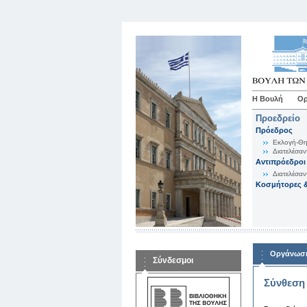
Η Βουλή
Ορ
Προεδρείο
Πρόεδρος
Εκλογή-Θη
Διατελέσαν
Αντιπρόεδροι
Διατελέσαν
Κοσμήτορες &
Οργάνωση
Σύνδεσμοι
Σύνθεση