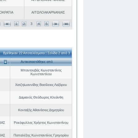
ΟΚΡΑΤΙΑ
ΑΙΤΩΛΟΑΚΑΡΝΑΝΙΑΣ
1
2
3
4
5
Βρέθηκαν 22 Αποτελέσματα | Σελίδα 2 από 3
Αντικαταστάθηκε από
Μπαντουβάς Κωνσταντίνος
Κωνσταντίνου
Χατζηϊωαννίδης Βασίλειος Λαζάρου
Δαμιανός Θεόδωρος Κλεάνθη
Κονταξής Αθανάσιος Δημητρίου
ΙΑΣ
Ροκόφυλλος Χρήστος Κωνσταντίνου
ΙΑΣ
Παπαλέξης Κωνσταντίνος Γρηγορίου