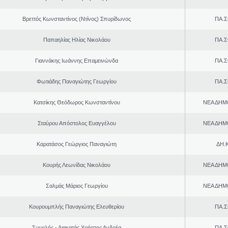
Βρεττός Κωνσταντίνος (Ντίνος) Σπυρίδωνος
ΠΑ.Σ
Παπαηλίας Ηλίας Νικολάου
ΠΑ.Σ
Γιαννάκης Ιωάννης Επαμεινώνδα
ΠΑ.Σ
Φωτιάδης Παναγιώτης Γεωργίου
ΠΑ.Σ
Κατσίκης Θεόδωρος Κωνσταντίνου
ΝΕΑ ΔΗΜ
Σταύρου Απόστολος Ευαγγέλου
ΝΕΑ ΔΗΜ
Καρατάσος Γεώργιος Παναγιώτη
ΔΗ.Κ
Κουρής Λεωνίδας Νικολάου
ΝΕΑ ΔΗΜ
Σαλμάς Μάριος Γεωργίου
ΝΕΑ ΔΗΜ
Κουρουμπλής Παναγιώτης Ελευθερίου
ΠΑ.Σ
Σμυρλής - Λιακατάς Χρήστος Ανδρέα
ΠΑ.Σ