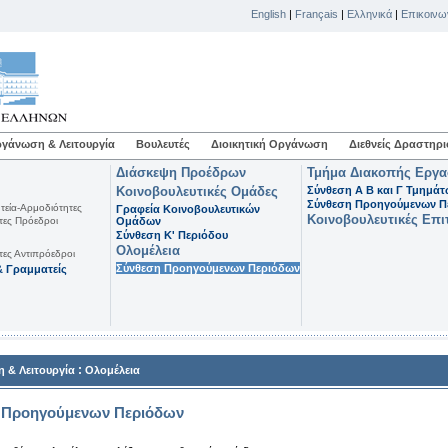
English
|
Français
|
Ελληνικά
|
Επικοινω
γάνωση & Λειτουργία
Βουλευτές
Διοικητική Οργάνωση
Διεθνείς Δραστηρι
Διάσκεψη Προέδρων
Τμήμα Διακοπής Εργ
Κοινοβουλευτικές Ομάδες
Σύνθεση Α Β και Γ Τμημά
Σύνθεση Προηγούμενων Π
τεία-Αρμοδιότητες
Γραφεία Κοινοβουλευτικών
Κοινοβουλευτικές Επι
τες Πρόεδροι
Ομάδων
Σύνθεση K' Περιόδου
Ολομέλεια
τες Αντιπρόεδροι
Σύνθεση Προηγούμενων Περιόδων
 Γραμματείς
:
 & Λειτουργία
Ολομέλεια
 Προηγούμενων Περιόδων