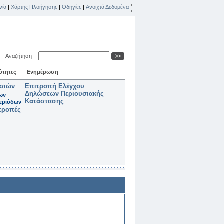
νία
|
Χάρτης Πλοήγησης
|
Οδηγίες
|
Ανοιχτά Δεδομένα
Αναζήτηση
ότητες
Ενημέρωση
ασιών
Επιτροπή Ελέγχου
Δηλώσεων Περιουσιακής
των
Κατάστασης
εριόδων
τροπές