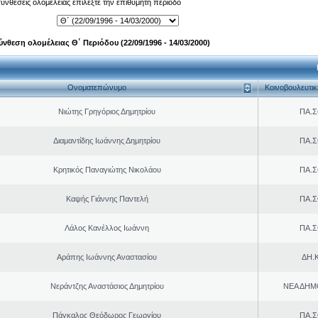
 συνθέσεις ολομέλειας επιλέξτε την επιθυμητή περίοδο
ύνθεση ολομέλειας Θ΄ Περιόδου (22/09/1996 - 14/03/2000)
Ονοματεπώνυμο
Κοινοβουλευτι
Νιώτης Γρηγόριος Δημητρίου
ΠΑ.Σ
Διαμαντίδης Ιωάννης Δημητρίου
ΠΑ.Σ
Κρητικός Παναγιώτης Νικολάου
ΠΑ.Σ
Καψής Γιάννης Παντελή
ΠΑ.Σ
Λάλος Κανέλλος Ιωάννη
ΠΑ.Σ
Αράπης Ιωάννης Αναστασίου
ΔΗ.Κ
Νεράντζης Αναστάσιος Δημητρίου
ΝΕΑ ΔΗΜ
Πάγκαλος Θεόδωρος Γεωργίου
ΠΑ.Σ