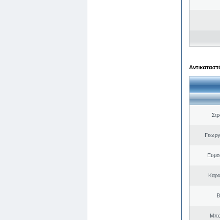
Αντικαταστά
Στ
Γεωργ
Ευμο
Καρα
Β
Μπα