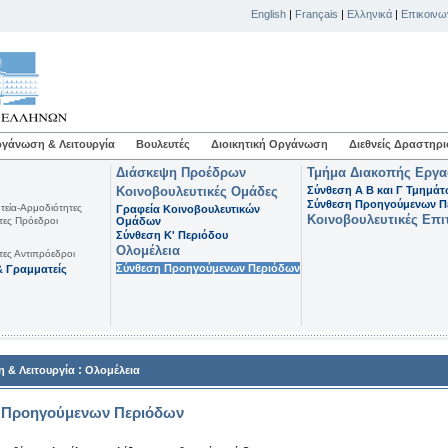
English
|
Français
|
Ελληνικά
|
Επικοινω
γάνωση & Λειτουργία
Βουλευτές
Διοικητική Οργάνωση
Διεθνείς Δραστηρι
Διάσκεψη Προέδρων
Τμήμα Διακοπής Εργ
Κοινοβουλευτικές Ομάδες
Σύνθεση Α Β και Γ Τμημά
Σύνθεση Προηγούμενων Π
τεία-Αρμοδιότητες
Γραφεία Κοινοβουλευτικών
Κοινοβουλευτικές Επι
τες Πρόεδροι
Ομάδων
Σύνθεση K' Περιόδου
Ολομέλεια
τες Αντιπρόεδροι
Σύνθεση Προηγούμενων Περιόδων
 Γραμματείς
:
 & Λειτουργία
Ολομέλεια
 Προηγούμενων Περιόδων