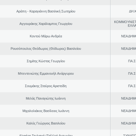
Αράπη - Καραγιάννη Βασιλική Σωτηρίου
ΔΗ.Κ
ΚΟΜΜΟΥΝΙΣ
Αγγουράκης Χαράλαμπος Γεωργίου
ΕΛΛ
Κοντού Μάρω Ανδρέα
ΝΕΑ ΔΗΜ
Ρουσόπουλος Θεόδωρος (Θόδωρος) Βασιλείου
ΝΕΑ ΔΗΜ
Σημίτης Κώστας Γεωργίου
ΠΑ.Σ
Μπεντενιώτης Εμμανουήλ Ανάργυρου
ΠΑ.Σ
Σουμάκης Σταύρος Αριστείδη
ΠΑ.Σ
Μελάς Παναγιώτης Ιωάννη
ΝΕΑ ΔΗΜ
Μιχαλολιάκος Βασίλειος Ιωάννη
ΝΕΑ ΔΗΜ
Καλός Γεώργιος Βασιλείου
ΝΕΑ ΔΗΜ
Αλφιέρη Στυλιανή (Στέλλα) Αντωνίου
ΣΥΝΑΣ