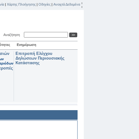
νία
|
Χάρτης Πλοήγησης
|
Οδηγίες
|
Ανοιχτά Δεδομένα
Αναζήτηση
ότητες
Ενημέρωση
ασιών
Επιτροπή Ελέγχου
Δηλώσεων Περιουσιακής
των
Κατάστασης
εριόδων
τροπές