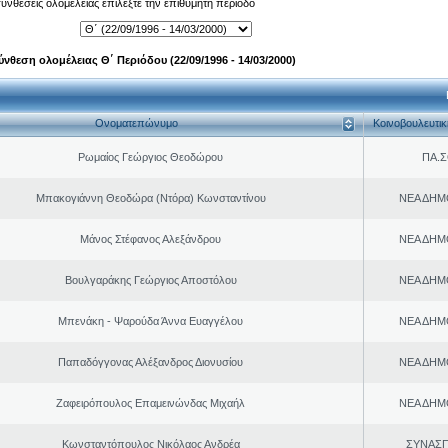
 συνθέσεις ολομέλειας επιλέξτε την επιθυμητή περίοδο
ύνθεση ολομέλειας Θ΄ Περιόδου (22/09/1996 - 14/03/2000)
Ονοματεπώνυμο
Κοινοβουλευτι
Ρωμαίος Γεώργιος Θεοδώρου
ΠΑ.Σ
Μπακογιάννη Θεοδώρα (Ντόρα) Κωνσταντίνου
ΝΕΑ ΔΗΜ
Μάνος Στέφανος Αλεξάνδρου
ΝΕΑ ΔΗΜ
Βουλγαράκης Γεώργιος Αποστόλου
ΝΕΑ ΔΗΜ
Μπενάκη - Ψαρούδα Άννα Ευαγγέλου
ΝΕΑ ΔΗΜ
Παπαδόγγονας Αλέξανδρος Διονυσίου
ΝΕΑ ΔΗΜ
Ζαφειρόπουλος Επαμεινώνδας Μιχαήλ
ΝΕΑ ΔΗΜ
Κωνσταντόπουλος Νικόλαος Ανδρέα
ΣΥΝΑΣ