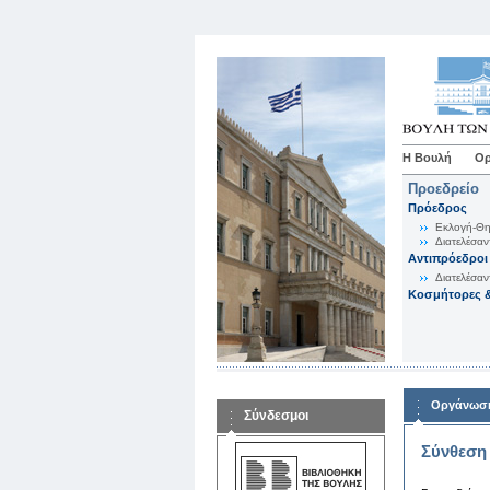
Η Βουλή
Ορ
Προεδρείο
Πρόεδρος
Εκλογή-Θη
Διατελέσαν
Αντιπρόεδροι
Διατελέσαν
Κοσμήτορες &
Οργάνωση
Σύνδεσμοι
Σύνθεση