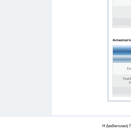
Αντικαταστά
Σο
Τσαλδ
(
WEB-Mail
WEB-Apps
|
|
|
Όροι χρήσης
Προσωπικά
Η Διαδικτυακή 