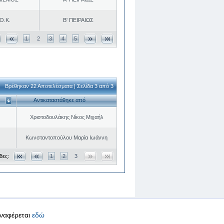
Ο.Κ.
Β' ΠΕΙΡΑΙΩΣ
1
2
3
4
5
Βρέθηκαν 22 Αποτελέσματα | Σελίδα 3 από 3
Αντικαταστάθηκε από
Χριστοδουλάκης Νίκος Μιχαήλ
Κωνσταντοπούλου Μαρία Ιωάννη
δες:
1
2
3
αναφέρεται
εδώ