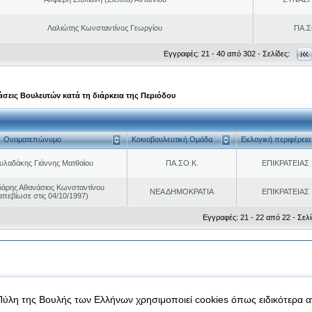
Λαλιώτης Κωνσταντίνος Γεωργίου
ΠΑ.Σ
Εγγραφές: 21 - 40 από 302 - Σελίδες:
σεις Βουλευτών κατά τη διάρκεια της Περιόδου
Ονοματεπώνυμο
Κοινοβουλευτική Ομάδα
Εκλογική περιφέρεια
υλαδάκης Γιάννης Ματθαίου
ΠΑ.ΣΟ.Κ.
ΕΠΙΚΡΑΤΕΙΑΣ
άρης Αθανάσιος Κωνσταντίνου
ΝΕΑ ΔΗΜΟΚΡΑΤΙΑ
ΕΠΙΚΡΑΤΕΙΑΣ
απεβίωσε στις 04/10/1997)
Εγγραφές: 21 - 22 από 22 - Σελί
|
|
 δεδομένα
Ασφάλεια & Πρόσβαση
Πύλη της Βουλής των Ελλήνων χρησιμοποιεί cookies όπως ειδικότερα 