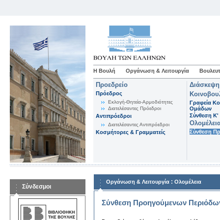
Η Βουλή
Οργάνωση & Λειτουργία
Βουλευτ
Προεδρείο
Διάσκεψη
Πρόεδρος
Κοινοβου
Εκλογή-Θητεία-Αρμοδιότητες
Γραφεία Κο
Διατελέσαντες Πρόεδροι
Ομάδων
Σύνθεση K'
Αντιπρόεδροι
Ολομέλει
Διατελέσαντες Αντιπρόεδροι
Σύνθεση Π
Κοσμήτορες & Γραμματείς
:
Οργάνωση & Λειτουργία
Ολομέλεια
Σύνδεσμοι
Σύνθεση Προηγούμενων Περιόδω