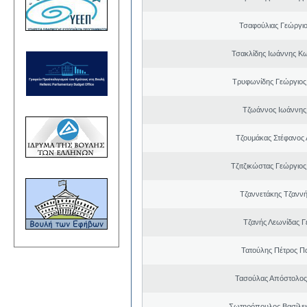
Τσαφούλιας Γεώργιο
Τσακλίδης Ιωάννης Κ
Τρυφωνίδης Γεώργιος
Τζωάννος Ιωάννης
Τζουμάκας Στέφανος 
Τζιτζικώστας Γεώργιο
Τζαννετάκης Τζαννή
Τζανής Λεωνίδας Γ
Τατούλης Πέτρος Π
Τασούλας Απόστολος
Σωτηρόπουλος Βασίλει