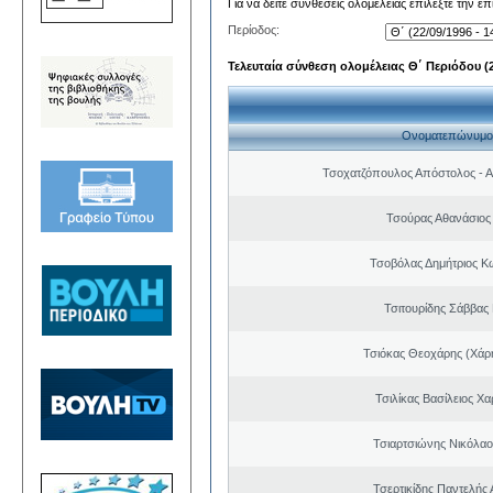
Για να δείτε συνθέσεις ολομέλειας επιλέξτε την ε
Περίοδος:
Τελευταία σύνθεση ολομέλειας Θ΄ Περιόδου (22
Ονοματεπώνυμο
Τσοχατζόπουλος Απόστολος - 
Τσούρας Αθανάσιος
Τσοβόλας Δημήτριος Κ
Τσιτουρίδης Σάββας
Τσιόκας Θεοχάρης (Χάρη
Τσιλίκας Βασίλειος Χ
Τσιαρτσιώνης Νικόλαο
Τσερτικίδης Παντελής