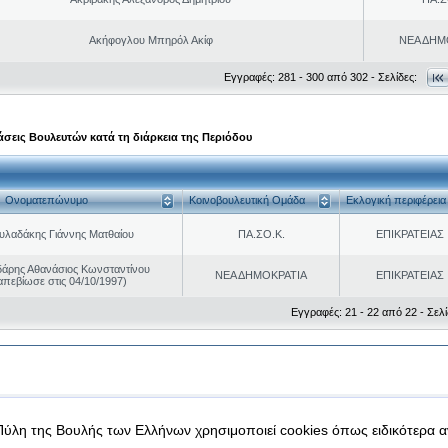
Ακήφογλου Μπηρόλ Ακίφ
ΝΕΑ ΔΗΜ
Εγγραφές: 281 - 300 από 302 - Σελίδες:
σεις Βουλευτών κατά τη διάρκεια της Περιόδου
Ονοματεπώνυμο
Κοινοβουλευτική Ομάδα
Εκλογική περιφέρεια
υλαδάκης Γιάννης Ματθαίου
ΠΑ.ΣΟ.Κ.
ΕΠΙΚΡΑΤΕΙΑΣ
άρης Αθανάσιος Κωνσταντίνου
ΝΕΑ ΔΗΜΟΚΡΑΤΙΑ
ΕΠΙΚΡΑΤΕΙΑΣ
απεβίωσε στις 04/10/1997)
Εγγραφές: 21 - 22 από 22 - Σελί
|
|
 δεδομένα
Ασφάλεια & Πρόσβαση
Πύλη της Βουλής των Ελλήνων χρησιμοποιεί cookies όπως ειδικότερα 