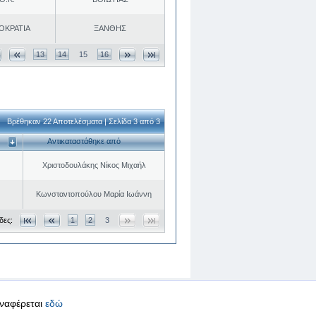
ΟΚΡΑΤΙΑ
ΞΑΝΘΗΣ
13
14
15
16
Βρέθηκαν 22 Αποτελέσματα | Σελίδα 3 από 3
Αντικαταστάθηκε από
Χριστοδουλάκης Νίκος Μιχαήλ
Κωνσταντοπούλου Μαρία Ιωάννη
δες:
1
2
3
αναφέρεται
εδώ