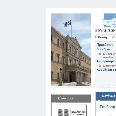
Η Βουλή
Ορ
Προεδρείο
Πρόεδρος
Εκλογή-Θη
Διατελέσαν
Αντιπρόεδροι
Διατελέσαν
Κοσμήτορες &
Οργάνωση
Σύνδεσμοι
Σύνθεση