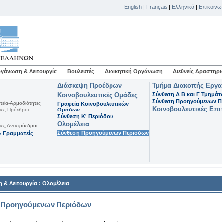
English
|
Français
|
Ελληνικά
|
Επικοινω
γάνωση & Λειτουργία
Βουλευτές
Διοικητική Οργάνωση
Διεθνείς Δραστηρι
Διάσκεψη Προέδρων
Τμήμα Διακοπής Εργ
Κοινοβουλευτικές Ομάδες
Σύνθεση Α Β και Γ Τμημά
Σύνθεση Προηγούμενων Π
τεία-Αρμοδιότητες
Γραφεία Κοινοβουλευτικών
Κοινοβουλευτικές Επι
τες Πρόεδροι
Ομάδων
Σύνθεση K' Περιόδου
Ολομέλεια
τες Αντιπρόεδροι
Σύνθεση Προηγούμενων Περιόδων
 Γραμματείς
:
 & Λειτουργία
Ολομέλεια
 Προηγούμενων Περιόδων