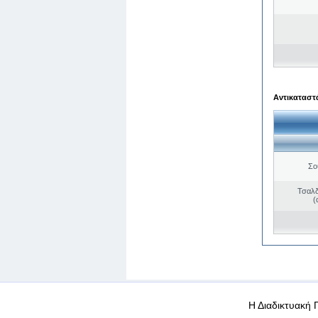
Αντικαταστά
Σο
Τσαλδ
(
WEB-Mail
WEB-Apps
|
|
|
Όροι χρήσης
Προσωπικά
Η Διαδικτυακή 