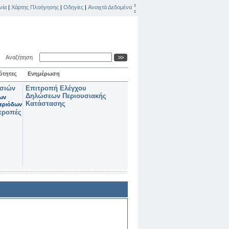
νία
|
Χάρτης Πλοήγησης
|
Οδηγίες
|
Ανοιχτά Δεδομένα
Αναζήτηση
ότητες
Ενημέρωση
ασιών
Επιτροπή Ελέγχου
Δηλώσεων Περιουσιακής
των
Κατάστασης
εριόδων
τροπές