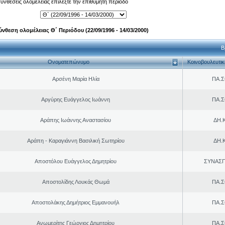
 συνθέσεις ολομέλειας επιλέξτε την επιθυμητή περίοδο
ύνθεση ολομέλειας Θ΄ Περιόδου (22/09/1996 - 14/03/2000)
Β
Ονοματεπώνυμο
Κοινοβουλευτι
Αρσένη Μαρία Ηλία
ΠΑ.Σ
Αργύρης Ευάγγελος Ιωάννη
ΠΑ.Σ
Αράπης Ιωάννης Αναστασίου
ΔΗ.Κ
Αράπη - Καραγιάννη Βασιλική Σωτηρίου
ΔΗ.Κ
Αποστόλου Ευάγγελος Δημητρίου
ΣΥΝΑΣ
Αποστολίδης Λουκάς Θωμά
ΠΑ.Σ
Αποστολάκης Δημήτριος Εμμανουήλ
ΠΑ.Σ
Ανωμερίτης Γεώργιος Δημητρίου
ΠΑ.Σ