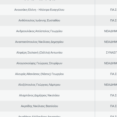
Ανουσάκη Ελένη - Ηλέκτρα Ευαγγέλου
ΠΑ.Σ
Ανθόπουλος Ιωάννης Ευσταθίου
ΠΑ.Σ
Ανδρεουλάκος Απόστολος Γεωργίου
ΝΕΑ ΔΗΜ
Αναστασόπουλος Νικόλαος Δημητρίου
ΝΕΑ ΔΗΜ
Αλφιέρη Στυλιανή (Στέλλα) Αντωνίου
ΣΥΝΑΣ
Αλογοσκούφης Γεώργιος Σπυρίψων
ΝΕΑ ΔΗΜ
Αλευράς Αθανάσιος (Νάσος) Γεωργίου
ΠΑ.Σ
Αλεξόπουλος Γεώργιος Λάμπρου
ΝΕΑ ΔΗΜ
Αλαμπάνος Δημήτριος Νικολάου
ΠΑ.Σ
Ακριτίδης Νικόλαος Βασιλείου
ΠΑ.Σ
Ακριβάκης Αλέξανδρος Δημητρίου
ΠΑ.Σ