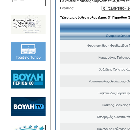
Για να δείτε συνθέσεις ολομέλειας επιλέξτε την ε
Περίοδος:
Τελευταία σύνθεση ολομέλειας Θ΄ Περιόδου (22
Ονοματεπώνυμο
Φουντουκίδου - Θεοδωρίδου 
Καρασμάνης Γεώργιος
Βυζοβίτης Χρήστος Κω
Ρουσόπουλος Θεόδωρος (Θό
Γιοβανούδας Βαρσάμη
Πάππας Βασίλειος 
Καραμηνάς Κωνσταντίν
Καλαντζής Γεώργιος Κ