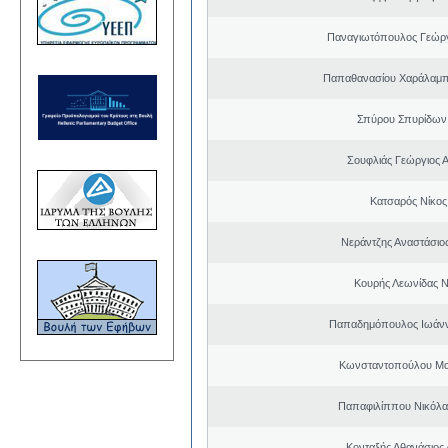
Παναγιωτόπουλος Γεώργ
Παπαθανασίου Χαράλαμπ
Σπύρου Σπυρίδων
Σουφλιάς Γεώργιος 
Κατσαρός Νίκος
Νεράντζης Αναστάσιος
Κουρής Λεωνίδας 
Παπαδημόπουλος Ιωάνν
Κωνσταντοπούλου Μα
Παπαφιλίππου Νικόλα
Κονταξής Αθανάσιος 