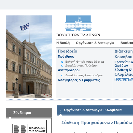
Η Βουλή
Οργάνωση & Λειτουργία
Βουλευτ
Προεδρείο
Διάσκεψη
Πρόεδρος
Κοινοβου
Εκλογή-Θητεία-Αρμοδιότητες
Γραφεία Κο
Διατελέσαντες Πρόεδροι
Ομάδων
Σύνθεση K'
Αντιπρόεδροι
Ολομέλει
Διατελέσαντες Αντιπρόεδροι
Σύνθεση Π
Κοσμήτορες & Γραμματείς
:
Οργάνωση & Λειτουργία
Ολομέλεια
Σύνδεσμοι
Σύνθεση Προηγούμενων Περιόδω