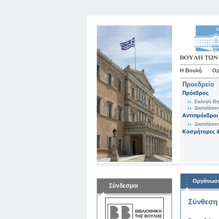
Η Βουλή
Ορ
Προεδρείο
Πρόεδρος
Εκλογή-Θη
Διατελέσαν
Αντιπρόεδροι
Διατελέσαν
Κοσμήτορες &
Οργάνωση
Σύνδεσμοι
Σύνθεση