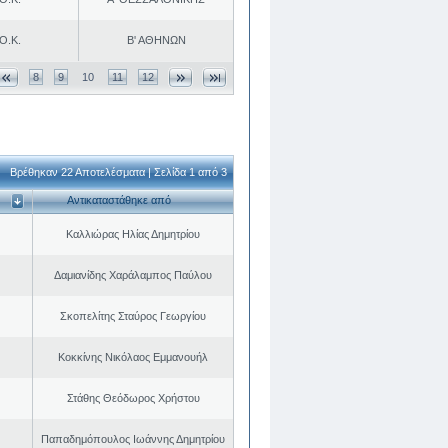
Ο.Κ.
Β' ΑΘΗΝΩΝ
8
9
10
11
12
Βρέθηκαν 22 Αποτελέσματα | Σελίδα 1 από 3
Αντικαταστάθηκε από
Καλλιώρας Ηλίας Δημητρίου
Δαμιανίδης Χαράλαμπος Παύλου
Σκοπελίτης Σταύρος Γεωργίου
Κοκκίνης Νικόλαος Εμμανουήλ
Στάθης Θεόδωρος Χρήστου
Παπαδημόπουλος Ιωάννης Δημητρίου