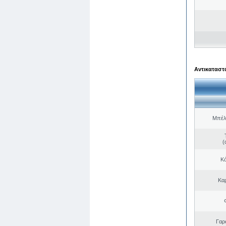
Αντικαταστά
Μπέλ
(
Κό
Κα
Γαρ