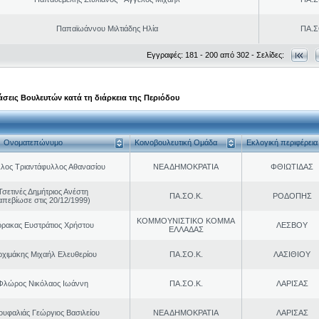
Παπαϊωάννου Μιλτιάδης Ηλία
ΠΑ.Σ
Εγγραφές: 181 - 200 από 302 - Σελίδες:
σεις Βουλευτών κατά τη διάρκεια της Περιόδου
Ονοματεπώνυμο
Κοινοβουλευτική Ομάδα
Εκλογική περιφέρεια
λος Τριαντάφυλλος Αθανασίου
ΝΕΑ ΔΗΜΟΚΡΑΤΙΑ
ΦΘΙΩΤΙΔΑΣ
Τσετινές Δημήτριος Ανέστη
ΠΑ.ΣΟ.Κ.
ΡΟΔΟΠΗΣ
απεβίωσε στις 20/12/1999)
ΚΟΜΜΟΥΝΙΣΤΙΚΟ ΚΟΜΜΑ
ρακας Ευστράτιος Χρήστου
ΛΕΣΒΟΥ
ΕΛΛΑΔΑΣ
ρχιμάκης Μιχαήλ Ελευθερίου
ΠΑ.ΣΟ.Κ.
ΛΑΣΙΘΙΟΥ
Φλώρος Νικόλαος Ιωάννη
ΠΑ.ΣΟ.Κ.
ΛΑΡΙΣΑΣ
ουφαλιάς Γεώργιος Βασιλείου
ΝΕΑ ΔΗΜΟΚΡΑΤΙΑ
ΛΑΡΙΣΑΣ