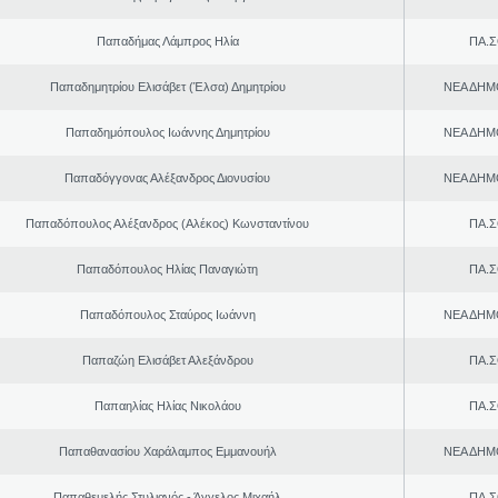
Παπαδήμας Λάμπρος Ηλία
ΠΑ.Σ
Παπαδημητρίου Ελισάβετ (Έλσα) Δημητρίου
ΝΕΑ ΔΗΜ
Παπαδημόπουλος Ιωάννης Δημητρίου
ΝΕΑ ΔΗΜ
Παπαδόγγονας Αλέξανδρος Διονυσίου
ΝΕΑ ΔΗΜ
Παπαδόπουλος Αλέξανδρος (Αλέκος) Κωνσταντίνου
ΠΑ.Σ
Παπαδόπουλος Ηλίας Παναγιώτη
ΠΑ.Σ
Παπαδόπουλος Σταύρος Ιωάννη
ΝΕΑ ΔΗΜ
Παπαζώη Ελισάβετ Αλεξάνδρου
ΠΑ.Σ
Παπαηλίας Ηλίας Νικολάου
ΠΑ.Σ
Παπαθανασίου Χαράλαμπος Εμμανουήλ
ΝΕΑ ΔΗΜ
Παπαθεμελής Στυλιανός - Άγγελος Μιχαήλ
ΠΑ.Σ