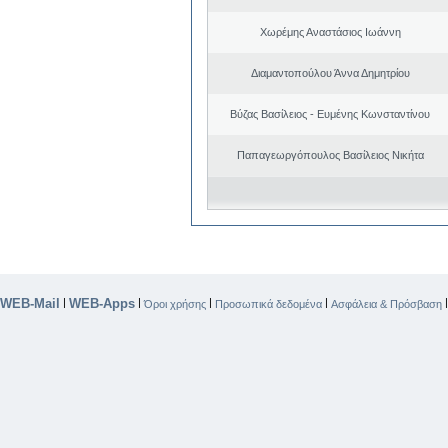
Χωρέμης Αναστάσιος Ιωάννη
Διαμαντοπούλου Άννα Δημητρίου
Βύζας Βασίλειος - Ευμένης Κωνσταντίνου
Παπαγεωργόπουλος Βασίλειος Νικήτα
WEB-Mail
WEB-Apps
|
|
|
|
Όροι χρήσης
Προσωπικά δεδομένα
Ασφάλεια & Πρόσβαση