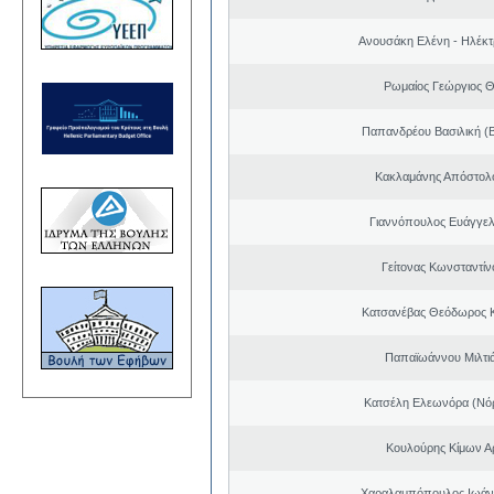
Ανουσάκη Ελένη - Ηλέκ
Ρωμαίος Γεώργιος 
Παπανδρέου Βασιλική (
Κακλαμάνης Απόστολ
Γιαννόπουλος Ευάγγελ
Γείτονας Κωνσταντίν
Κατσανέβας Θεόδωρος 
Παπαϊωάννου Μιλτιά
Κατσέλη Ελεωνόρα (Νό
Κουλούρης Κίμων Αρ
Χαραλαμπόπουλος Ιωάν