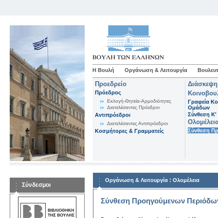
Η Βουλή
Οργάνωση & Λειτουργία
Βουλευτ
Προεδρείο
Διάσκεψη
Πρόεδρος
Κοινοβου
Εκλογή-Θητεία-Αρμοδιότητες
Γραφεία Κο
Διατελέσαντες Πρόεδροι
Ομάδων
Σύνθεση K'
Αντιπρόεδροι
Ολομέλει
Διατελέσαντες Αντιπρόεδροι
Σύνθεση Π
Κοσμήτορες & Γραμματείς
:
Οργάνωση & Λειτουργία
Ολομέλεια
Σύνδεσμοι
Σύνθεση Προηγούμενων Περιόδω