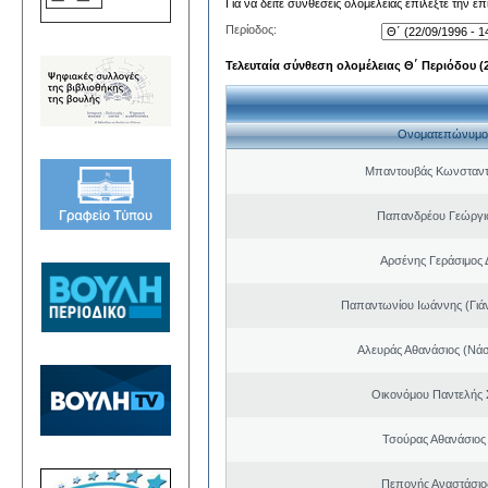
Για να δείτε συνθέσεις ολομέλειας επιλέξτε την ε
Περίοδος:
Τελευταία σύνθεση ολομέλειας Θ΄ Περιόδου (22
Ονοματεπώνυμο
Μπαντουβάς Κωνσταντ
Παπανδρέου Γεώργι
Αρσένης Γεράσιμος 
Παπαντωνίου Ιωάννης (Γιά
Αλευράς Αθανάσιος (Νάσ
Οικονόμου Παντελής
Τσούρας Αθανάσιος
Πεπονής Αναστάσιο