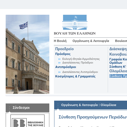
Η Βουλή
Οργάνωση & Λειτουργία
Βουλευτ
Προεδρείο
Διάσκεψη
Πρόεδρος
Κοινοβου
Εκλογή-Θητεία-Αρμοδιότητες
Γραφεία Κο
Διατελέσαντες Πρόεδροι
Ομάδων
Σύνθεση K'
Αντιπρόεδροι
Ολομέλει
Διατελέσαντες Αντιπρόεδροι
Σύνθεση Π
Κοσμήτορες & Γραμματείς
:
Οργάνωση & Λειτουργία
Ολομέλεια
Σύνδεσμοι
Σύνθεση Προηγούμενων Περιόδω