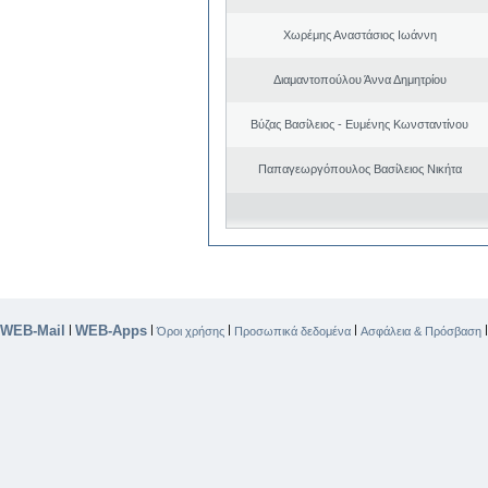
Χωρέμης Αναστάσιος Ιωάννη
Διαμαντοπούλου Άννα Δημητρίου
Βύζας Βασίλειος - Ευμένης Κωνσταντίνου
Παπαγεωργόπουλος Βασίλειος Νικήτα
WEB-Mail
WEB-Apps
|
|
|
|
Όροι χρήσης
Προσωπικά δεδομένα
Ασφάλεια & Πρόσβαση