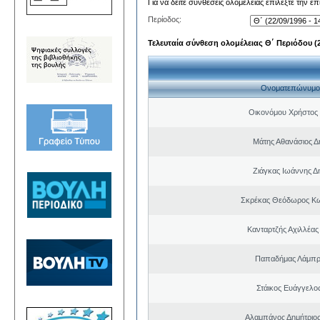
Για να δείτε συνθέσεις ολομέλειας επιλέξτε την ε
Περίοδος:
Τελευταία σύνθεση ολομέλειας Θ΄ Περιόδου (22
Ονοματεπώνυμο
Οικονόμου Χρήστος
Μάτης Αθανάσιος Δ
Ζιάγκας Ιωάννης Δ
Σκρέκας Θεόδωρος Κω
Κανταρτζής Αχιλλέας
Παπαδήμας Λάμπρ
Στάικος Ευάγγελ
Αλαμπάνος Δημήτριο