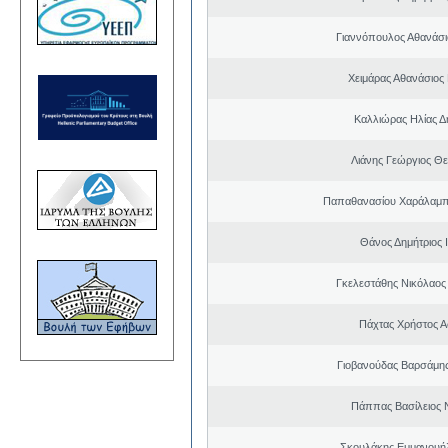
Γιαννόπουλος Αθανάσ
Χειμάρας Αθανάσιος
Καλλιώρας Ηλίας Δ
Λιάνης Γεώργιος Θε
Παπαθανασίου Χαράλαμπ
Θάνος Δημήτριος 
Γκελεστάθης Νικόλαος
Πάχτας Χρήστος Α
Γιοβανούδας Βαρσάμη
Πάππας Βασίλειος 
Σκουλάκης Εμμανουή