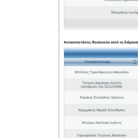
Βαλυράκης Ιωσήφ
Αντικαταστάσεις Βουλευτών κατά τη διάρκεια
Ονοματεπώνυμο
Μπέλλος Τριαντάφυλλος Αθανασίου
Τσετινές Δημήτριος Ανέστη
(απεβίωσε στις 20/12/1999)
Κόρακας Ευστράτιος Χρήστου
Καρχιμάκης Μιχαήλ Ελευθερίου
Φλώρος Νικόλαος Ιωάννη
Γαρουφαλιάς Γεώργιος Βασιλείου