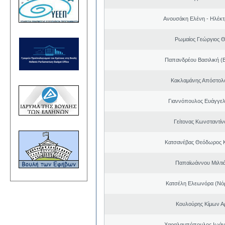
Ανουσάκη Ελένη - Ηλέκ
Ρωμαίος Γεώργιος 
Παπανδρέου Βασιλική (
Κακλαμάνης Απόστολ
Γιαννόπουλος Ευάγγελ
Γείτονας Κωνσταντίν
Κατσανέβας Θεόδωρος 
Παπαϊωάννου Μιλτιά
Κατσέλη Ελεωνόρα (Νό
Κουλούρης Κίμων Αρ
Χαραλαμπόπουλος Ιωάν