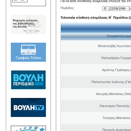
Για να δείτε συνθέσεις ολομέλειας επιλέξτε την ε
Περίοδος:
Τελευταία σύνθεση ολομέλειας Θ΄ Περιόδου (22
Ονοματεπώνυμο
Μπαντουβάς Κωνσταντ
Παπανδρέου Γεώργι
Αρσένης Γεράσιμος 
Παπαντωνίου Ιωάννης (Γιά
Αλευράς Αθανάσιος (Νάσ
Οικονόμου Παντελής
Τσούρας Αθανάσιος
Πεπονής Αναστάσιο