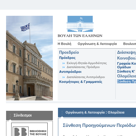
Η Βουλή
Οργάνωση & Λειτουργία
Βουλευτ
Προεδρείο
Διάσκεψη
Πρόεδρος
Κοινοβου
Εκλογή-Θητεία-Αρμοδιότητες
Γραφεία Κο
Διατελέσαντες Πρόεδροι
Ομάδων
Σύνθεση K'
Αντιπρόεδροι
Ολομέλει
Διατελέσαντες Αντιπρόεδροι
Σύνθεση Π
Κοσμήτορες & Γραμματείς
:
Οργάνωση & Λειτουργία
Ολομέλεια
Σύνδεσμοι
Σύνθεση Προηγούμενων Περιόδω