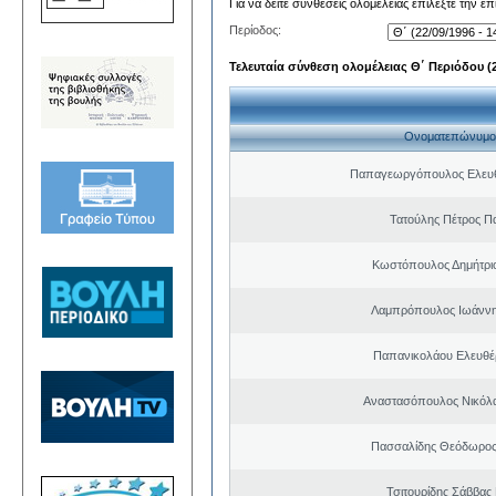
Για να δείτε συνθέσεις ολομέλειας επιλέξτε την ε
Περίοδος:
Τελευταία σύνθεση ολομέλειας Θ΄ Περιόδου (22
Ονοματεπώνυμο
Παπαγεωργόπουλος Ελευθ
Τατούλης Πέτρος Π
Κωστόπουλος Δημήτρι
Λαμπρόπουλος Ιωάννη
Παπανικολάου Ελευθέ
Αναστασόπουλος Νικόλα
Πασσαλίδης Θεόδωρος
Τσιτουρίδης Σάββας