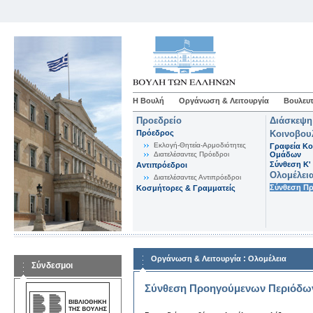
Η Βουλή
Οργάνωση & Λειτουργία
Βουλευτ
Προεδρείο
Διάσκεψη
Πρόεδρος
Κοινοβου
Εκλογή-Θητεία-Αρμοδιότητες
Γραφεία Κο
Διατελέσαντες Πρόεδροι
Ομάδων
Σύνθεση K'
Αντιπρόεδροι
Ολομέλει
Διατελέσαντες Αντιπρόεδροι
Σύνθεση Π
Κοσμήτορες & Γραμματείς
:
Οργάνωση & Λειτουργία
Ολομέλεια
Σύνδεσμοι
Σύνθεση Προηγούμενων Περιόδω