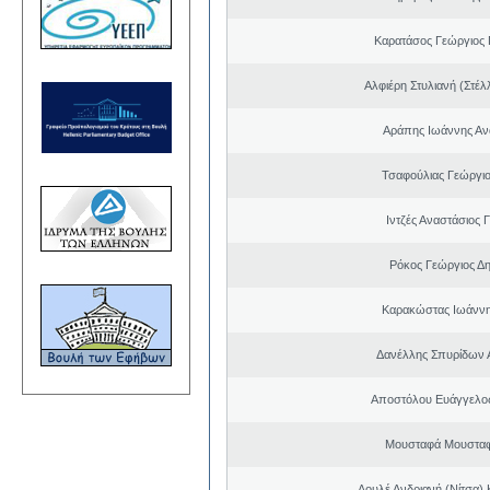
Καρατάσος Γεώργιος
Αλφιέρη Στυλιανή (Στέλ
Αράπης Ιωάννης Αν
Τσαφούλιας Γεώργιο
Ιντζές Αναστάσιος 
Ρόκος Γεώργιος Δη
Καρακώστας Ιωάννη
Δανέλλης Σπυρίδων 
Αποστόλου Ευάγγελος
Μουσταφά Μουσταφ
Λουλέ Ανδριανή (Νίτσα)