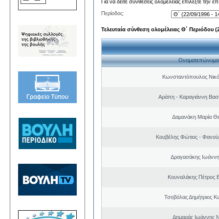
Για να δείτε συνθέσεις ολομέλειας επιλέξτε την ε
Περίοδος:
Τελευταία σύνθεση ολομέλειας Θ΄ Περιόδου (22
Ονοματεπώνυμο
Κωνσταντόπουλος Νικό
Αράπη - Καραγιάννη Βασι
Δαμανάκη Μαρία Θ
Κουβέλης Φώτιος - Φανού
Δραγασάκης Ιωάννη
Κουναλάκης Πέτρος 
Τσοβόλας Δημήτριος Κ
Δημαράς Ιωάννης 