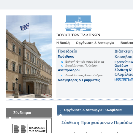
Η Βουλή
Οργάνωση & Λειτουργία
Βουλευτ
Προεδρείο
Διάσκεψη
Πρόεδρος
Κοινοβου
Εκλογή-Θητεία-Αρμοδιότητες
Γραφεία Κο
Διατελέσαντες Πρόεδροι
Ομάδων
Σύνθεση K'
Αντιπρόεδροι
Ολομέλει
Διατελέσαντες Αντιπρόεδροι
Σύνθεση Π
Κοσμήτορες & Γραμματείς
:
Οργάνωση & Λειτουργία
Ολομέλεια
Σύνδεσμοι
Σύνθεση Προηγούμενων Περιόδω