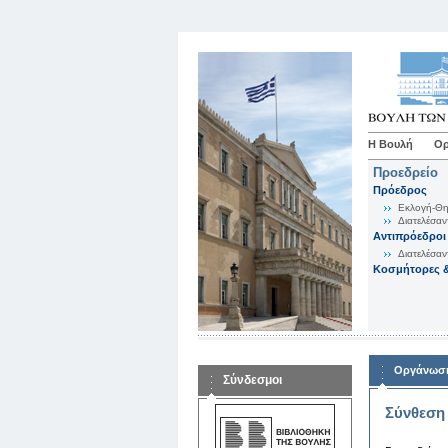
Η Βουλή
Ορ
Προεδρείο
Πρόεδρος
Εκλογή-Θη
Διατελέσαν
Αντιπρόεδροι
Διατελέσαν
Κοσμήτορες &
Οργάνωση
Σύνδεσμοι
Σύνθεση