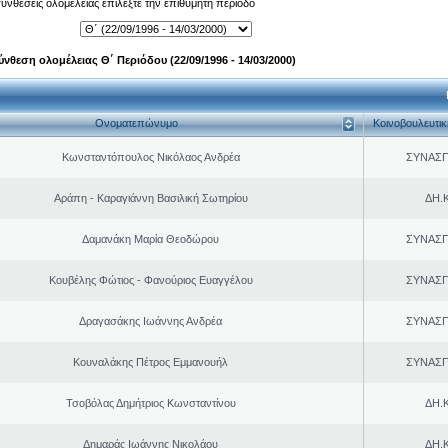
 συνθέσεις ολομέλειας επιλέξτε την επιθυμητή περίοδο
ύνθεση ολομέλειας Θ΄ Περιόδου (22/09/1996 - 14/03/2000)
Ονοματεπώνυμο
Κοινοβουλευτι
Κωνσταντόπουλος Νικόλαος Ανδρέα
ΣΥΝΑΣ
Αράπη - Καραγιάννη Βασιλική Σωτηρίου
ΔΗ.Κ
Δαμανάκη Μαρία Θεοδώρου
ΣΥΝΑΣ
Κουβέλης Φώτιος - Φανούριος Ευαγγέλου
ΣΥΝΑΣ
Δραγασάκης Ιωάννης Ανδρέα
ΣΥΝΑΣ
Κουναλάκης Πέτρος Εμμανουήλ
ΣΥΝΑΣ
Τσοβόλας Δημήτριος Κωνσταντίνου
ΔΗ.Κ
Δημαράς Ιωάννης Νικολάου
ΔΗ.Κ