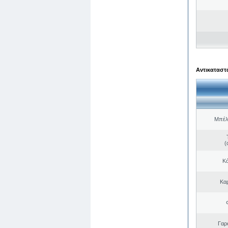
Αντικαταστά
Μπέλ
(
Κό
Κα
Γαρ