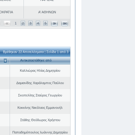
ΟΚΡΑΤΙΑ
Α' ΑΘΗΝΩΝ
1
2
3
4
5
Βρέθηκαν 22 Αποτελέσματα | Σελίδα 1 από 3
Αντικαταστάθηκε από
Καλλιώρας Ηλίας Δημητρίου
Δαμιανίδης Χαράλαμπος Παύλου
Σκοπελίτης Σταύρος Γεωργίου
Κοκκίνης Νικόλαος Εμμανουήλ
Στάθης Θεόδωρος Χρήστου
Παπαδημόπουλος Ιωάννης Δημητρίου