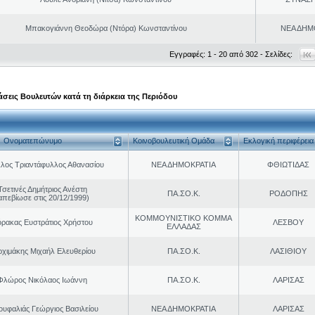
Μπακογιάννη Θεοδώρα (Ντόρα) Κωνσταντίνου
ΝΕΑ ΔΗΜ
Εγγραφές: 1 - 20 από 302 - Σελίδες:
σεις Βουλευτών κατά τη διάρκεια της Περιόδου
Ονοματεπώνυμο
Κοινοβουλευτική Ομάδα
Εκλογική περιφέρεια
λος Τριαντάφυλλος Αθανασίου
ΝΕΑ ΔΗΜΟΚΡΑΤΙΑ
ΦΘΙΩΤΙΔΑΣ
Τσετινές Δημήτριος Ανέστη
ΠΑ.ΣΟ.Κ.
ΡΟΔΟΠΗΣ
απεβίωσε στις 20/12/1999)
ΚΟΜΜΟΥΝΙΣΤΙΚΟ ΚΟΜΜΑ
ρακας Ευστράτιος Χρήστου
ΛΕΣΒΟΥ
ΕΛΛΑΔΑΣ
ρχιμάκης Μιχαήλ Ελευθερίου
ΠΑ.ΣΟ.Κ.
ΛΑΣΙΘΙΟΥ
Φλώρος Νικόλαος Ιωάννη
ΠΑ.ΣΟ.Κ.
ΛΑΡΙΣΑΣ
ουφαλιάς Γεώργιος Βασιλείου
ΝΕΑ ΔΗΜΟΚΡΑΤΙΑ
ΛΑΡΙΣΑΣ