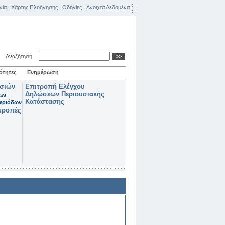
νία
|
Χάρτης Πλοήγησης
|
Οδηγίες
|
Ανοιχτά Δεδομένα
Αναζήτηση
ότητες
Ενημέρωση
ασιών
Επιτροπή Ελέγχου
Δηλώσεων Περιουσιακής
των
Κατάστασης
εριόδων
τροπές