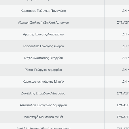
Καρατάσος Γεώργιος Παναγιώτη
ΔΗ.Κ
Αλφιέρη Στυλιανή (Στέλλα) Αντωνίου
ΣΥΝΑΣ
Αράπης Ιωάννης Αναστασίου
ΔΗ.Κ
Τσαφούλιας Γεώργιος Ανδρέα
ΔΗ.Κ
Ιντζές Αναστάσιος Γεωργίου
ΔΗ.Κ
Ρόκος Γεώργιος Δημητρίου
ΔΗ.Κ
Καρακώστας Ιωάννης Μιχαήλ
ΔΗ.Κ
Δανέλλης Σπυρίδων Αθανασίου
ΣΥΝΑΣ
Αποστόλου Ευάγγελος Δημητρίου
ΣΥΝΑΣ
Μουσταφά Μουσταφά Μεμέτ
ΣΥΝΑΣ
Λουλέ Ανδριανή (Νίτσα) Κωνσταντίνου
ΣΥΝΑΣ