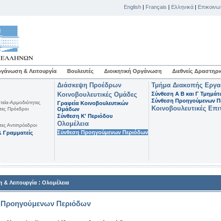
English
|
Français
|
Ελληνικά
|
Επικοινω
γάνωση & Λειτουργία
Βουλευτές
Διοικητική Οργάνωση
Διεθνείς Δραστηρι
Διάσκεψη Προέδρων
Τμήμα Διακοπής Εργ
Κοινοβουλευτικές Ομάδες
Σύνθεση Α Β και Γ Τμημά
Σύνθεση Προηγούμενων Π
τεία-Αρμοδιότητες
Γραφεία Κοινοβουλευτικών
Κοινοβουλευτικές Επι
τες Πρόεδροι
Ομάδων
Σύνθεση K' Περιόδου
Ολομέλεια
τες Αντιπρόεδροι
Σύνθεση Προηγούμενων Περιόδων
 Γραμματείς
:
 & Λειτουργία
Ολομέλεια
 Προηγούμενων Περιόδων