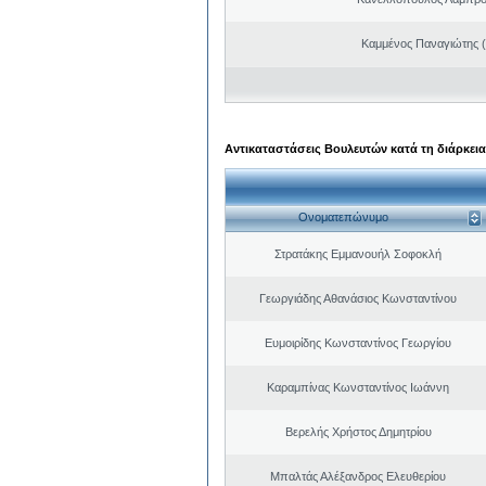
Καμμένος Παναγιώτης (
Αντικαταστάσεις Βουλευτών κατά τη διάρκεια
Ονοματεπώνυμο
Στρατάκης Εμμανουήλ Σοφοκλή
Γεωργιάδης Αθανάσιος Κωνσταντίνου
Ευμοιρίδης Κωνσταντίνος Γεωργίου
Καραμπίνας Κωνσταντίνος Ιωάννη
Βερελής Χρήστος Δημητρίου
Μπαλτάς Αλέξανδρος Ελευθερίου