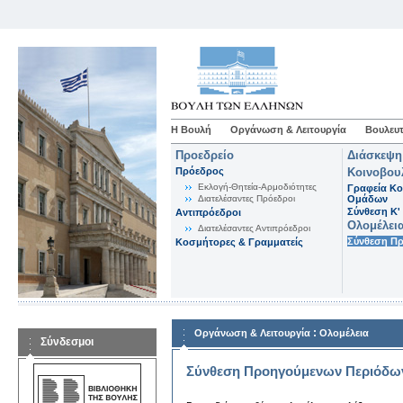
Η Βουλή
Οργάνωση & Λειτουργία
Βουλευτ
Προεδρείο
Διάσκεψη
Πρόεδρος
Κοινοβου
Εκλογή-Θητεία-Αρμοδιότητες
Γραφεία Κο
Διατελέσαντες Πρόεδροι
Ομάδων
Σύνθεση K'
Αντιπρόεδροι
Ολομέλει
Διατελέσαντες Αντιπρόεδροι
Σύνθεση Π
Κοσμήτορες & Γραμματείς
:
Οργάνωση & Λειτουργία
Ολομέλεια
Σύνδεσμοι
Σύνθεση Προηγούμενων Περιόδω