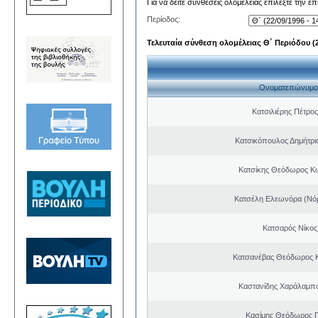
Για να δείτε συνθέσεις ολομέλειας επιλέξτε την ε
Περίοδος:
Τελευταία σύνθεση ολομέλειας Θ΄ Περιόδου (22
Ονοματεπώνυμο
Κατσιλιέρης Πέτρο
Κατσικόπουλος Δημήτρι
Κατσίκης Θεόδωρος Κ
Κατσέλη Ελεωνόρα (Νό
Κατσαρός Νίκος
Κατσανέβας Θεόδωρος 
Καστανίδης Χαράλαμπ
Κασίμης Θεόδωρος 