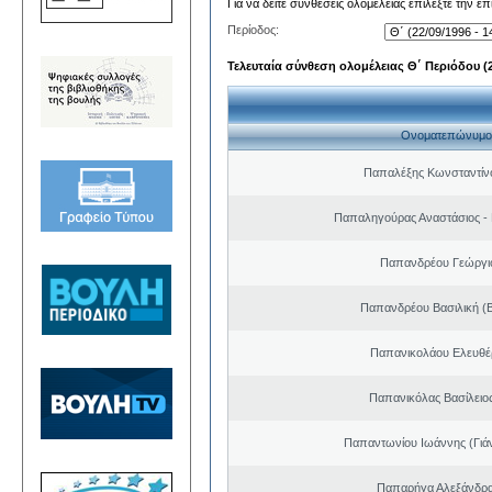
Για να δείτε συνθέσεις ολομέλειας επιλέξτε την ε
Περίοδος:
Τελευταία σύνθεση ολομέλειας Θ΄ Περιόδου (22
Ονοματεπώνυμο
Παπαλέξης Κωνσταντίν
Παπαληγούρας Αναστάσιος -
Παπανδρέου Γεώργι
Παπανδρέου Βασιλική (
Παπανικολάου Ελευθέ
Παπανικόλας Βασίλειο
Παπαντωνίου Ιωάννης (Γιά
Παπαρήγα Αλεξάνδρα