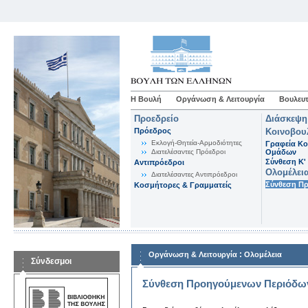
Η Βουλή
Οργάνωση & Λειτουργία
Βουλευτ
Προεδρείο
Διάσκεψη
Πρόεδρος
Κοινοβου
Εκλογή-Θητεία-Αρμοδιότητες
Γραφεία Κο
Διατελέσαντες Πρόεδροι
Ομάδων
Σύνθεση K'
Αντιπρόεδροι
Ολομέλει
Διατελέσαντες Αντιπρόεδροι
Σύνθεση Π
Κοσμήτορες & Γραμματείς
:
Οργάνωση & Λειτουργία
Ολομέλεια
Σύνδεσμοι
Σύνθεση Προηγούμενων Περιόδω