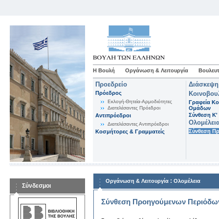
Η Βουλή
Οργάνωση & Λειτουργία
Βουλευτ
Προεδρείο
Διάσκεψη
Πρόεδρος
Κοινοβου
Εκλογή-Θητεία-Αρμοδιότητες
Γραφεία Κο
Διατελέσαντες Πρόεδροι
Ομάδων
Σύνθεση K'
Αντιπρόεδροι
Ολομέλει
Διατελέσαντες Αντιπρόεδροι
Σύνθεση Π
Κοσμήτορες & Γραμματείς
:
Οργάνωση & Λειτουργία
Ολομέλεια
Σύνδεσμοι
Σύνθεση Προηγούμενων Περιόδω