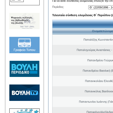
Για να δείτε συνθέσεις ολομέλειας επιλέξτε την ε
Περίοδος:
Τελευταία σύνθεση ολομέλειας Θ΄ Περιόδου (22
Ονοματεπώνυμο
Παπαλέξης Κωνσταντίν
Παπαληγούρας Αναστάσιος -
Παπανδρέου Γεώργι
Παπανδρέου Βασιλική (
Παπανικολάου Ελευθέ
Παπανικόλας Βασίλειο
Παπαντωνίου Ιωάννης (Γιά
Παπαρήγα Αλεξάνδρα