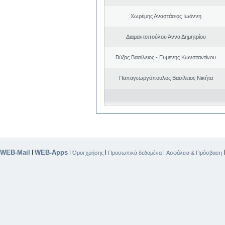
Χωρέμης Αναστάσιος Ιωάννη
Διαμαντοπούλου Άννα Δημητρίου
Βύζας Βασίλειος - Ευμένης Κωνσταντίνου
Παπαγεωργόπουλος Βασίλειος Νικήτα
WEB-Mail
WEB-Apps
|
|
|
|
Όροι χρήσης
Προσωπικά δεδομένα
Ασφάλεια & Πρόσβαση