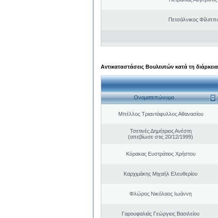
Πετσάλνικος Φίλιππ
Αντικαταστάσεις Βουλευτών κατά τη διάρκεια
Ονοματεπώνυμο
Μπέλλος Τριαντάφυλλος Αθανασίου
Τσετινές Δημήτριος Ανέστη
(απεβίωσε στις 20/12/1999)
Κόρακας Ευστράτιος Χρήστου
Καρχιμάκης Μιχαήλ Ελευθερίου
Φλώρος Νικόλαος Ιωάννη
Γαρουφαλιάς Γεώργιος Βασιλείου