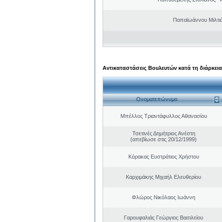
Παπαϊωάννου Μιλτιά
Αντικαταστάσεις Βουλευτών κατά τη διάρκεια
Ονοματεπώνυμο
Μπέλλος Τριαντάφυλλος Αθανασίου
Τσετινές Δημήτριος Ανέστη
(απεβίωσε στις 20/12/1999)
Κόρακας Ευστράτιος Χρήστου
Καρχιμάκης Μιχαήλ Ελευθερίου
Φλώρος Νικόλαος Ιωάννη
Γαρουφαλιάς Γεώργιος Βασιλείου