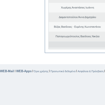
Χωρέμης Αναστάσιος Ιωάννη
Διαμαντοπούλου Άννα Δημητρίου
Βύζας Βασίλειος - Ευμένης Κωνσταντίνου
Παπαγεωργόπουλος Βασίλειος Νικήτα
WEB-Mail
WEB-Apps
|
|
|
|
Όροι χρήσης
Προσωπικά δεδομένα
Ασφάλεια & Πρόσβαση