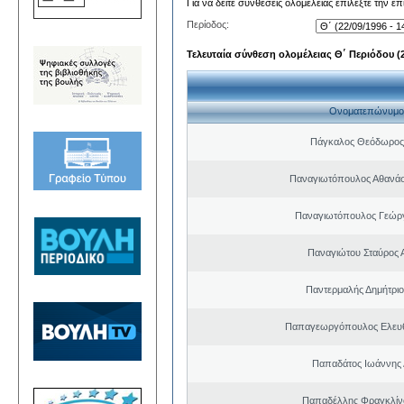
Για να δείτε συνθέσεις ολομέλειας επιλέξτε την ε
Περίοδος:
Τελευταία σύνθεση ολομέλειας Θ΄ Περιόδου (22
Ονοματεπώνυμο
Πάγκαλος Θεόδωρος
Παναγιωτόπουλος Αθανά
Παναγιωτόπουλος Γεώργ
Παναγιώτου Σταύρος 
Παντερμαλής Δημήτριο
Παπαγεωργόπουλος Ελευθ
Παπαδάτος Ιωάννης 
Παπαδέλλης Φραγκλίν