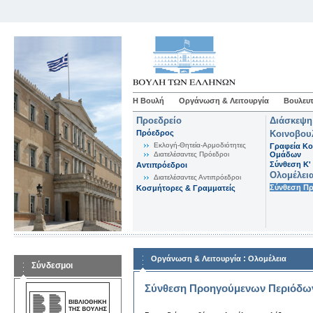
Η Βουλή
Οργάνωση & Λειτουργία
Βουλευτ
Προεδρείο
Διάσκεψη
Πρόεδρος
Κοινοβου
Εκλογή-Θητεία-Αρμοδιότητες
Γραφεία Κο
Διατελέσαντες Πρόεδροι
Ομάδων
Σύνθεση K'
Αντιπρόεδροι
Ολομέλει
Διατελέσαντες Αντιπρόεδροι
Σύνθεση Π
Κοσμήτορες & Γραμματείς
:
Οργάνωση & Λειτουργία
Ολομέλεια
Σύνδεσμοι
Σύνθεση Προηγούμενων Περιόδω