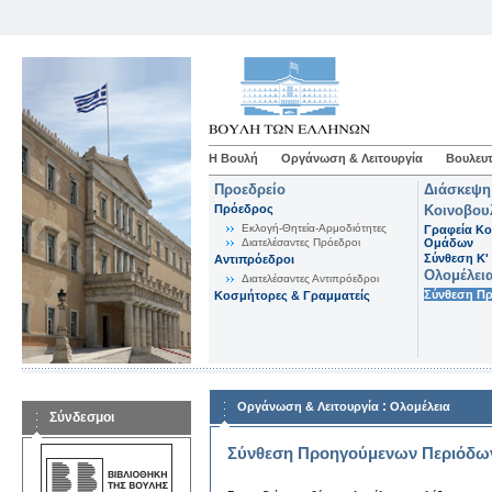
Η Βουλή
Οργάνωση & Λειτουργία
Βουλευτ
Προεδρείο
Διάσκεψη
Πρόεδρος
Κοινοβου
Εκλογή-Θητεία-Αρμοδιότητες
Γραφεία Κο
Διατελέσαντες Πρόεδροι
Ομάδων
Σύνθεση K'
Αντιπρόεδροι
Ολομέλει
Διατελέσαντες Αντιπρόεδροι
Σύνθεση Π
Κοσμήτορες & Γραμματείς
:
Οργάνωση & Λειτουργία
Ολομέλεια
Σύνδεσμοι
Σύνθεση Προηγούμενων Περιόδω