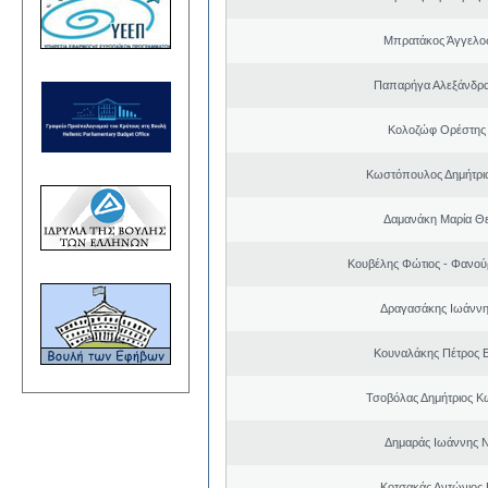
Μπρατάκος Άγγελο
Παπαρήγα Αλεξάνδρα
Κολοζώφ Ορέστης
Κωστόπουλος Δημήτριο
Δαμανάκη Μαρία Θ
Κουβέλης Φώτιος - Φανού
Δραγασάκης Ιωάννη
Κουναλάκης Πέτρος 
Τσοβόλας Δημήτριος Κ
Δημαράς Ιωάννης 
Κοτσακάς Αντώνιος 