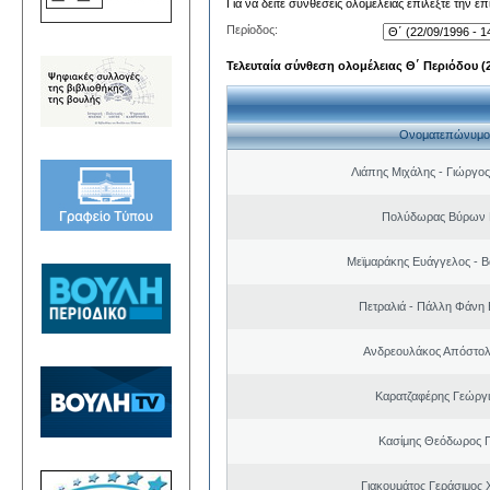
Για να δείτε συνθέσεις ολομέλειας επιλέξτε την ε
Περίοδος:
Τελευταία σύνθεση ολομέλειας Θ΄ Περιόδου (22
Ονοματεπώνυμο
Λιάπης Μιχάλης - Γιώργο
Πολύδωρας Βύρων 
Μεϊμαράκης Ευάγγελος - Β
Πετραλιά - Πάλλη Φάνη
Ανδρεουλάκος Απόστολ
Καρατζαφέρης Γεώργ
Κασίμης Θεόδωρος 
Γιακουμάτος Γεράσιμος