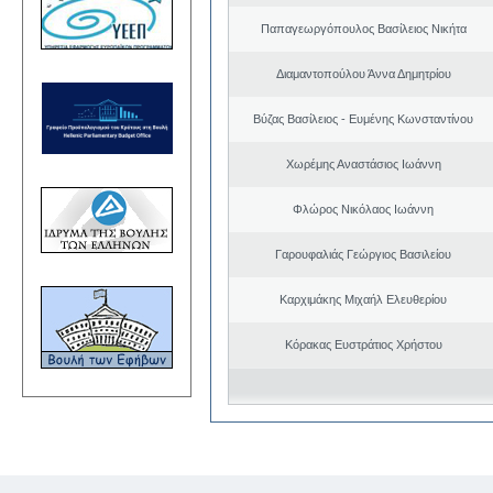
Παπαγεωργόπουλος Βασίλειος Νικήτα
Διαμαντοπούλου Άννα Δημητρίου
Βύζας Βασίλειος - Ευμένης Κωνσταντίνου
Χωρέμης Αναστάσιος Ιωάννη
Φλώρος Νικόλαος Ιωάννη
Γαρουφαλιάς Γεώργιος Βασιλείου
Καρχιμάκης Μιχαήλ Ελευθερίου
Κόρακας Ευστράτιος Χρήστου