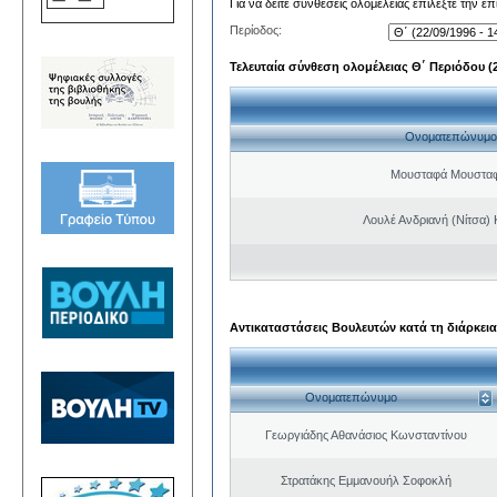
Για να δείτε συνθέσεις ολομέλειας επιλέξτε την ε
Περίοδος:
Τελευταία σύνθεση ολομέλειας Θ΄ Περιόδου (22
Ονοματεπώνυμο
Μουσταφά Μουσταφ
Λουλέ Ανδριανή (Νίτσα)
Αντικαταστάσεις Βουλευτών κατά τη διάρκεια
Ονοματεπώνυμο
Γεωργιάδης Αθανάσιος Κωνσταντίνου
Στρατάκης Εμμανουήλ Σοφοκλή