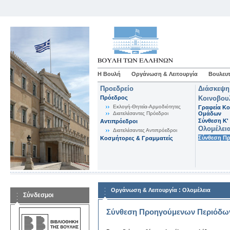
Η Βουλή
Οργάνωση & Λειτουργία
Βουλευτ
Προεδρείο
Διάσκεψη
Πρόεδρος
Κοινοβου
Εκλογή-Θητεία-Αρμοδιότητες
Γραφεία Κο
Διατελέσαντες Πρόεδροι
Ομάδων
Σύνθεση K'
Αντιπρόεδροι
Ολομέλει
Διατελέσαντες Αντιπρόεδροι
Σύνθεση Π
Κοσμήτορες & Γραμματείς
:
Οργάνωση & Λειτουργία
Ολομέλεια
Σύνδεσμοι
Σύνθεση Προηγούμενων Περιόδω