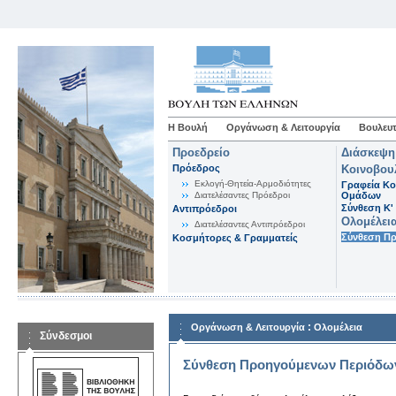
Η Βουλή
Οργάνωση & Λειτουργία
Βουλευτ
Προεδρείο
Διάσκεψη
Πρόεδρος
Κοινοβου
Εκλογή-Θητεία-Αρμοδιότητες
Γραφεία Κο
Διατελέσαντες Πρόεδροι
Ομάδων
Σύνθεση K'
Αντιπρόεδροι
Ολομέλει
Διατελέσαντες Αντιπρόεδροι
Σύνθεση Π
Κοσμήτορες & Γραμματείς
:
Οργάνωση & Λειτουργία
Ολομέλεια
Σύνδεσμοι
Σύνθεση Προηγούμενων Περιόδω