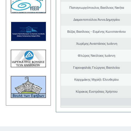
Παπαγεωργόπουλος Βασίλειος Νικήτα
Διαμαντοπούλου Άννα Δημητρίου
Βύζας Βασίλειος - Ευμένης Κωνσταντίνου
Χωρέμης Αναστάσιος Ιωάννη
Φλώρος Νικόλαος Ιωάννη
Γαρουφαλιάς Γεώργιος Βασιλείου
Καρχιμάκης Μιχαήλ Ελευθερίου
Κόρακας Ευστράτιος Χρήστου