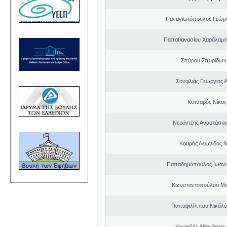
Παναγιωτόπουλος Γεώργ
Παπαθανασίου Χαράλαμπ
Σπύρου Σπυρίδων
Σουφλιάς Γεώργιος 
Κατσαρός Νίκος
Νεράντζης Αναστάσιος
Κουρής Λεωνίδας 
Παπαδημόπουλος Ιωάνν
Κωνσταντοπούλου Μα
Παπαφιλίππου Νικόλα
Κονταξής Αθανάσιος 