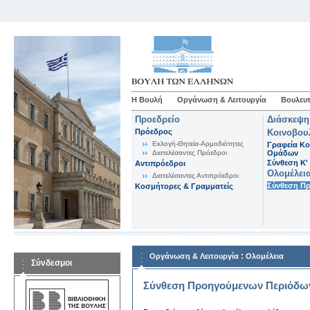
Η Βουλή
Οργάνωση & Λειτουργία
Βουλευτ
Προεδρείο
Διάσκεψη
Πρόεδρος
Κοινοβου
Εκλογή-Θητεία-Αρμοδιότητες
Γραφεία Κο
Διατελέσαντες Πρόεδροι
Ομάδων
Σύνθεση K'
Αντιπρόεδροι
Ολομέλει
Διατελέσαντες Αντιπρόεδροι
Σύνθεση Π
Κοσμήτορες & Γραμματείς
:
Οργάνωση & Λειτουργία
Ολομέλεια
Σύνδεσμοι
Σύνθεση Προηγούμενων Περιόδω