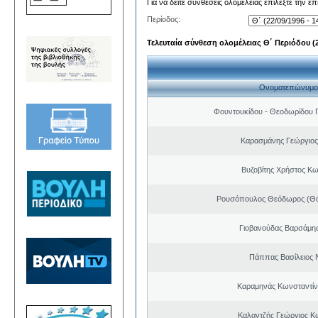
Για να δείτε συνθέσεις ολομέλειας επιλέξτε την ε
Περίοδος:
Τελευταία σύνθεση ολομέλειας Θ΄ Περιόδου (22
Ονοματεπώνυμο
Φουντουκίδου - Θεοδωρίδου 
Καρασμάνης Γεώργιος
Βυζοβίτης Χρήστος Κω
Ρουσόπουλος Θεόδωρος (Θό
Γιοβανούδας Βαρσάμη
Πάππας Βασίλειος 
Καραμηνάς Κωνσταντίν
Καλαντζής Γεώργιος Κ