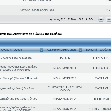
Αρσένης Γεράσιμος Διονυσίου
ΠΑ.Σ
Εγγραφές: 261 - 280 από 302 - Σελίδες:
σεις Βουλευτών κατά τη διάρκεια της Περιόδου
Ονοματεπώνυμο
Κοινοβουλευτική Ομάδα
Εκλογική περιφέρεια
υλαδάκης Γιάννης Ματθαίου
ΠΑ.ΣΟ.Κ.
ΕΠΙΚΡΑΤΕΙΑΣ
άρης Αθανάσιος Κωνσταντίνου
ΝΕΑ ΔΗΜΟΚΡΑΤΙΑ
ΕΠΙΚΡΑΤΕΙΑΣ
απεβίωσε στις 04/10/1997)
ου Μαριορή (Μαριέττα) Παναγιώτη
ΝΕΑ ΔΗΜΟΚΡΑΤΙΑ
Α' ΑΘΗΝΩΝ
ΚΟΜΜΟΥΝΙΣΤΙΚΟ ΚΟΜΜΑ
ς Λεωνίδας (Λέων) Βασιλείου
Α' ΑΘΗΝΩΝ
ΕΛΛΑΔΑΣ
παγιάννης Βασίλειος Ιωάννου
ΝΕΑ ΔΗΜΟΚΡΑΤΙΑ
Β' ΠΕΙΡΑΙΩΣ
σιγιάννης Χρήστος Αθανασίου
ΝΕΑ ΔΗΜΟΚΡΑΤΙΑ
ΑΤΤΙΚΗΣ (υπόλοι
απεβίωσε στις 26/05/1997)