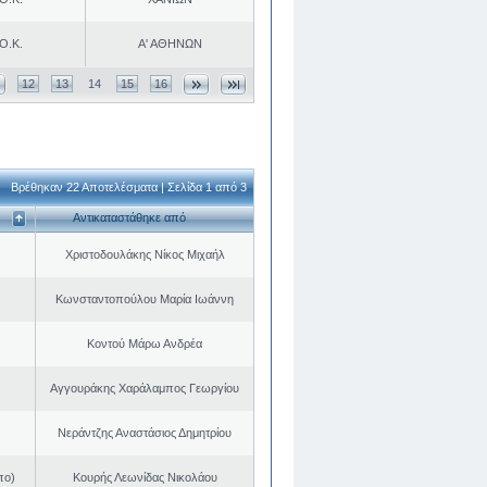
Ο.Κ.
Α' ΑΘΗΝΩΝ
12
13
14
15
16
Βρέθηκαν 22 Αποτελέσματα | Σελίδα 1 από 3
Αντικαταστάθηκε από
Χριστοδουλάκης Νίκος Μιχαήλ
Κωνσταντοπούλου Μαρία Ιωάννη
Κοντού Μάρω Ανδρέα
Αγγουράκης Χαράλαμπος Γεωργίου
Νεράντζης Αναστάσιος Δημητρίου
πο)
Κουρής Λεωνίδας Νικολάου