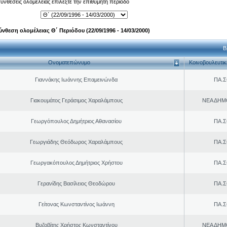
 συνθέσεις ολομέλειας επιλέξτε την επιθυμητή περίοδο
ύνθεση ολομέλειας Θ΄ Περιόδου (22/09/1996 - 14/03/2000)
Β
Ονοματεπώνυμο
Κοινοβουλευτι
Γιαννάκης Ιωάννης Επαμεινώνδα
ΠΑ.Σ
Γιακουμάτος Γεράσιμος Χαραλάμπους
ΝΕΑ ΔΗΜ
Γεωργόπουλος Δημήτριος Αθανασίου
ΠΑ.Σ
Γεωργιάδης Θεόδωρος Χαραλάμπους
ΠΑ.Σ
Γεωργακόπουλος Δημήτριος Χρήστου
ΠΑ.Σ
Γερανίδης Βασίλειος Θεοδώρου
ΠΑ.Σ
Γείτονας Κωνσταντίνος Ιωάννη
ΠΑ.Σ
Βυζοβίτης Χρήστος Κωνσταντίνου
ΝΕΑ ΔΗΜ