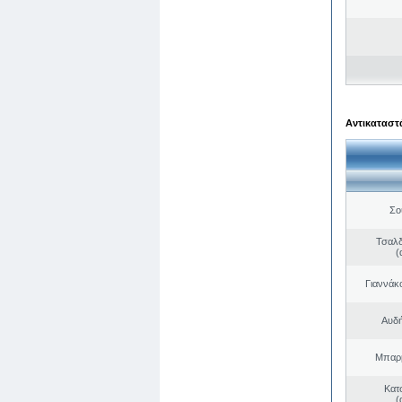
Αντικαταστά
Σο
Τσαλδ
(
Γιαννάκ
Αυδή
Μπαρμ
Κατ
(