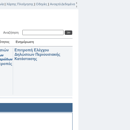
νία
|
Χάρτης Πλοήγησης
|
Οδηγίες
|
Ανοιχτά Δεδομένα
Αναζήτηση
ότητες
Ενημέρωση
ασιών
Επιτροπή Ελέγχου
Δηλώσεων Περιουσιακής
των
Κατάστασης
εριόδων
τροπές