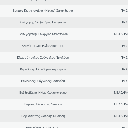
Βρεττός Κωνσταντίνος (Ντίνος) Σπυρίδωνος
ΠΑ.Σ
Βούλγαρης Αλέξανδρος Ευαγγέλου
ΠΑ.Σ
Βουλγαράκης Γεώργιος Αποστόλου
ΝΕΑ ΔΗΜ
Βλαχόπουλος Ηλίας Δημητρίου
ΠΑ.Σ
Βλασσόπουλος Ευάγγελος Νικολάου
ΠΑ.Σ
Βερυβάκης Ελευθέριος Δημητρίου
ΠΑ.Σ
Βενιζέλος Ευάγγελος Βασιλείου
ΠΑ.Σ
Βεζδρεβάνης Ηλίας Κωνσταντίνου
ΝΕΑ ΔΗΜ
Βαρίνος Αθανάσιος Σπύρου
ΝΕΑ ΔΗΜ
Βαρβιτσιώτης Ιωάννης Μιλτιάδη
ΝΕΑ ΔΗΜ
Βαλυράκης Ιωσήφ Ιωαν.
ΠΑ.Σ