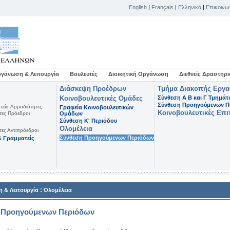
English
|
Français
|
Ελληνικά
|
Επικοινω
γάνωση & Λειτουργία
Βουλευτές
Διοικητική Οργάνωση
Διεθνείς Δραστηρι
Διάσκεψη Προέδρων
Τμήμα Διακοπής Εργ
Κοινοβουλευτικές Ομάδες
Σύνθεση Α Β και Γ Τμημά
Σύνθεση Προηγούμενων Π
τεία-Αρμοδιότητες
Γραφεία Κοινοβουλευτικών
Κοινοβουλευτικές Επι
τες Πρόεδροι
Ομάδων
Σύνθεση K' Περιόδου
Ολομέλεια
τες Αντιπρόεδροι
Σύνθεση Προηγούμενων Περιόδων
 Γραμματείς
:
 & Λειτουργία
Ολομέλεια
 Προηγούμενων Περιόδων