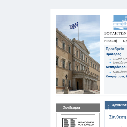
Η Βουλή
Ορ
Προεδρείο
Πρόεδρος
Εκλογή-Θη
Διατελέσαν
Αντιπρόεδροι
Διατελέσαν
Κοσμήτορες &
Οργάνωση
Σύνδεσμοι
Σύνθεση