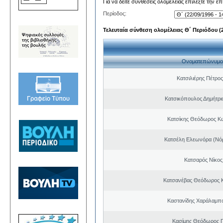
Για να δείτε συνθέσεις ολομέλειας επιλέξτε την ε
Περίοδος:
Τελευταία σύνθεση ολομέλειας Θ΄ Περιόδου (22
Ονοματεπώνυμο
Κατσιλιέρης Πέτρο
Κατσικόπουλος Δημήτρι
Κατσίκης Θεόδωρος Κ
Κατσέλη Ελεωνόρα (Νό
Κατσαρός Νίκος
Κατσανέβας Θεόδωρος 
Καστανίδης Χαράλαμπ
Κασίμης Θεόδωρος 