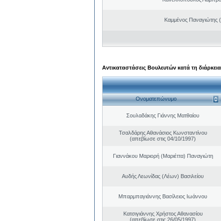
Καμμένος Παναγιώτης (
Αντικαταστάσεις Βουλευτών κατά τη διάρκεια
Ονοματεπώνυμο
Σουλαδάκης Γιάννης Ματθαίου
Τσαλδάρης Αθανάσιος Κωνσταντίνου
(απεβίωσε στις 04/10/1997)
Γιαννάκου Μαριορή (Μαριέττα) Παναγιώτη
Αυδής Λεωνίδας (Λέων) Βασιλείου
Μπαρμπαγιάννης Βασίλειος Ιωάννου
Κατσιγιάννης Χρήστος Αθανασίου
(απεβίωσε στις 26/05/1997)