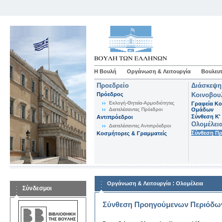
Η Βουλή
Οργάνωση & Λειτουργία
Βουλευτ
Προεδρείο
Διάσκεψη
Πρόεδρος
Κοινοβου
Εκλογή-Θητεία-Αρμοδιότητες
Γραφεία Κο
Διατελέσαντες Πρόεδροι
Ομάδων
Σύνθεση K'
Αντιπρόεδροι
Ολομέλει
Διατελέσαντες Αντιπρόεδροι
Σύνθεση Π
Κοσμήτορες & Γραμματείς
:
Οργάνωση & Λειτουργία
Ολομέλεια
Σύνδεσμοι
Σύνθεση Προηγούμενων Περιόδω