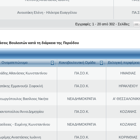
Ανουσάκη Ελένη - Ηλέκτρα Ευαγγέλου
ΠΑ.Σ
Εγγραφές: 1 - 20 από 302 - Σελίδες:
σεις Βουλευτών κατά τη διάρκεια της Περιόδου
Ονοματεπώνυμο
Κοινοβουλευτική Ομάδα
Εκλογική περιφέρεια
ιάδης Αθανάσιος Κωνσταντίνου
ΠΑ.ΣΟ.Κ.
ΗΜΑΘΙΑΣ
ρατάκης Εμμανουήλ Σοφοκλή
ΠΑ.ΣΟ.Κ.
ΗΡΑΚΛΕΙΟΥ
εωργόπουλος Βασίλειος Νικήτα
ΝΕΑ ΔΗΜΟΚΡΑΤΙΑ
Α' ΘΕΣΣΑΛΟΝΙΚ
μαντοπούλου Άννα Δημητρίου
ΠΑ.ΣΟ.Κ.
ΚΟΖΑΝΗΣ
ασίλειος - Ευμένης Κωνσταντίνου
ΝΕΑ ΔΗΜΟΚΡΑΤΙΑ
ΚΟΖΑΝΗΣ
ωρέμης Αναστάσιος Ιωάννη
ΠΑ.ΣΟ.Κ.
ΚΟΡΙΝΘΙΑΣ