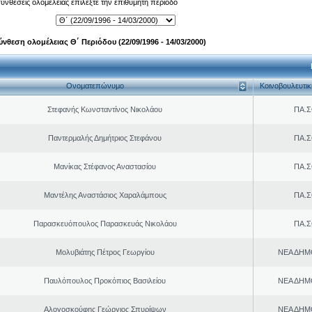
 συνθέσεις ολομέλειας επιλέξτε την επιθυμητή περίοδο
ύνθεση ολομέλειας Θ΄ Περιόδου (22/09/1996 - 14/03/2000)
Ονοματεπώνυμο
Κοινοβουλευτι
Στεφανής Κωνσταντίνος Νικολάου
ΠΑ.Σ
Παντερμαλής Δημήτριος Στεφάνου
ΠΑ.Σ
Μανίκας Στέφανος Αναστασίου
ΠΑ.Σ
Μαντέλης Αναστάσιος Χαραλάμπους
ΠΑ.Σ
Παρασκευόπουλος Παρασκευάς Νικολάου
ΠΑ.Σ
Μολυβιάτης Πέτρος Γεωργίου
ΝΕΑ ΔΗΜ
Παυλόπουλος Προκόπιος Βασιλείου
ΝΕΑ ΔΗΜ
Αλογοσκούφης Γεώργιος Σπυρίψων
ΝΕΑ ΔΗΜ