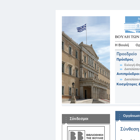
Η Βουλή
Ορ
Προεδρείο
Πρόεδρος
Εκλογή-Θη
Διατελέσαν
Αντιπρόεδροι
Διατελέσαν
Κοσμήτορες &
Οργάνωση
Σύνδεσμοι
Σύνθεση