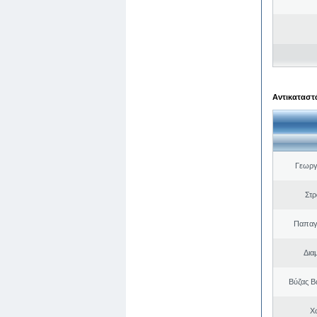
Αντικαταστά
Γεωργ
Στ
Παπαγ
Δια
Βύζας Β
Χ