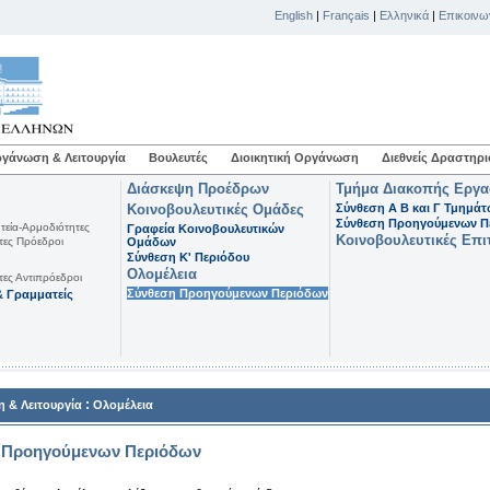
English
|
Français
|
Ελληνικά
|
Επικοινω
γάνωση & Λειτουργία
Βουλευτές
Διοικητική Οργάνωση
Διεθνείς Δραστηρι
Διάσκεψη Προέδρων
Τμήμα Διακοπής Εργ
Κοινοβουλευτικές Ομάδες
Σύνθεση Α Β και Γ Τμημά
Σύνθεση Προηγούμενων Π
τεία-Αρμοδιότητες
Γραφεία Κοινοβουλευτικών
Κοινοβουλευτικές Επι
τες Πρόεδροι
Ομάδων
Σύνθεση K' Περιόδου
Ολομέλεια
τες Αντιπρόεδροι
Σύνθεση Προηγούμενων Περιόδων
 Γραμματείς
:
 & Λειτουργία
Ολομέλεια
 Προηγούμενων Περιόδων