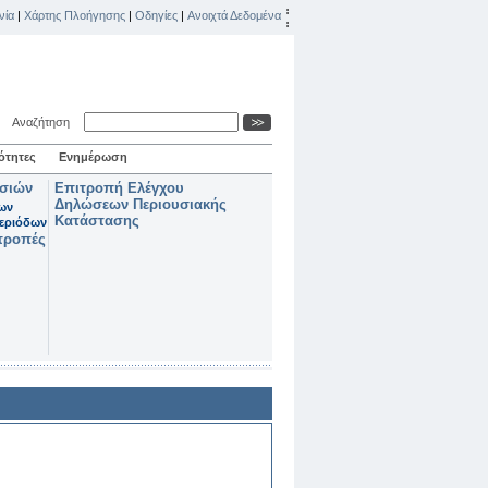
νία
|
Χάρτης Πλοήγησης
|
Οδηγίες
|
Ανοιχτά Δεδομένα
Αναζήτηση
ότητες
Ενημέρωση
ασιών
Επιτροπή Ελέγχου
Δηλώσεων Περιουσιακής
των
Κατάστασης
εριόδων
τροπές