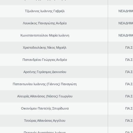
Τζωάννος Ιωάννης Γαβριήλ
ΝΕΑ ΔΗΜ
Λουκάκος Παναγιώτης Ανδρέα
ΝΕΑ ΔΗΜ
Κωνσταντοπούλου Μαρία Ιωάννη
ΝΕΑ ΔΗΜ
Χριστοδουλάκης Νίκος Μιχαήλ
ΠΑ.Σ
Παπανδρέου Γεώργιος Ανδρέα
ΠΑ.Σ
Αρσένης Γεράσιμος Διονυσίου
ΠΑ.Σ
Παπαντωνίου Ιωάννης (Γιάννος) Παναγιώτη
ΠΑ.Σ
Αλευράς Αθανάσιος (Νάσος) Γεωργίου
ΠΑ.Σ
Οικονόμου Παντελής Σπυρίδωνα
ΠΑ.Σ
Τσούρας Αθανάσιος Αγγέλου
ΠΑ.Σ
Πεπονής Αναστάσιος Ιωάννη
ΠΑ.Σ