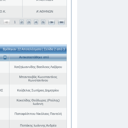
Ο.Κ.
Α' ΑΘΗΝΩΝ
1
2
3
4
5
Βρέθηκαν 22 Αποτελέσματα | Σελίδα 2 από 3
Αντικαταστάθηκε από
Χατζηϊωαννίδης Βασίλειος Λαζάρου
Μπαντουβάς Κωνσταντίνος
Κωνσταντίνου
ΗΣ
Κούβελας Σωτήριος Δημητρίου
Κοκελίδης Θεόδωρος (Ρούλης)
Ιωάννη
Παπαφιλίππου Νικόλαος Παντελή
Ποττάκης Ιωάννης Ανδρέα