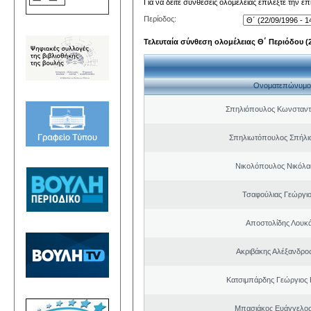
Για να δείτε συνθέσεις ολομέλειας επιλέξτε την ε
Περίοδος:
Τελευταία σύνθεση ολομέλειας Θ΄ Περιόδου (22
Ονοματεπώνυμο
Σπηλιόπουλος Κωνσταντ
Σπηλιωτόπουλος Σπήλι
Νικολόπουλος Νικόλα
Τσαφούλιας Γεώργιο
Αποστολίδης Λουκ
Ακριβάκης Αλέξανδρος
Κατσιμπάρδης Γεώργιος
Μπασιάκος Ευάγγελος