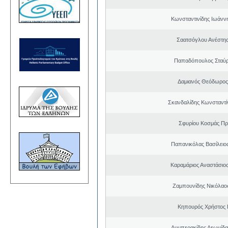
Κωνσταντινίδης Ιωάνν
Σαατσόγλου Ανέστη
Παπαδόπουλος Σταύρ
Δαμιανός Θεόδωρος
Σκανδαλίδης Κωνσταντί
Σφυρίου Κοσμάς Π
Παπανικόλας Βασίλειο
Καραμάριος Αναστάσιο
Ζαμπουνίδης Νικόλαος
Κηπουρός Χρήστος 
Λυμπερακίδης Λεωνίδα