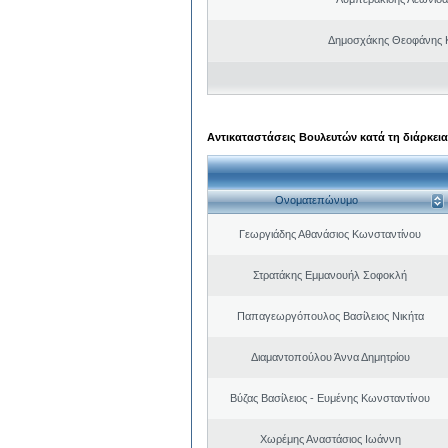
Δημοσχάκης Θεοφάνης 
Αντικαταστάσεις Βουλευτών κατά τη διάρκεια
Ονοματεπώνυμο
Γεωργιάδης Αθανάσιος Κωνσταντίνου
Στρατάκης Εμμανουήλ Σοφοκλή
Παπαγεωργόπουλος Βασίλειος Νικήτα
Διαμαντοπούλου Άννα Δημητρίου
Βύζας Βασίλειος - Ευμένης Κωνσταντίνου
Χωρέμης Αναστάσιος Ιωάννη