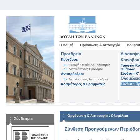
Η Βουλή
Οργάνωση & Λειτουργία
Βουλευτ
Προεδρείο
Διάσκεψη
Πρόεδρος
Κοινοβου
Εκλογή-Θητεία-Αρμοδιότητες
Γραφεία Κο
Διατελέσαντες Πρόεδροι
Ομάδων
Σύνθεση K'
Αντιπρόεδροι
Ολομέλει
Διατελέσαντες Αντιπρόεδροι
Σύνθεση Π
Κοσμήτορες & Γραμματείς
:
Οργάνωση & Λειτουργία
Ολομέλεια
Σύνδεσμοι
Σύνθεση Προηγούμενων Περιόδω