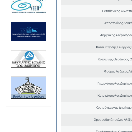
Πετσάλνικος Φίλιππ
Αποστολίδης Λουκ
Ακριβάκης Αλέξανδρος
Κατσιμπάρδης Γεώργιος
Κοτσώνης Θεόδωρος 
Φούρας Ανδρέας Α
Γεωργόπουλος Δημήτρι
Κατσικόπουλος Δημήτρι
Κουτσόγιωργας Δημήτρι
Χρυσανθακόπουλος Αλέξα
Σπηλιόπουλος Κωνσταντ