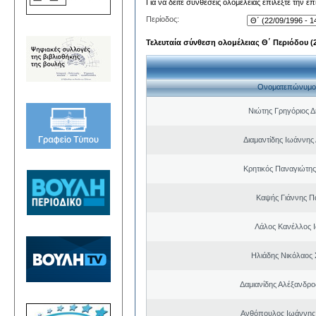
Για να δείτε συνθέσεις ολομέλειας επιλέξτε την ε
Περίοδος:
Τελευταία σύνθεση ολομέλειας Θ΄ Περιόδου (22
Ονοματεπώνυμο
Νιώτης Γρηγόριος Δ
Διαμαντίδης Ιωάννης
Κρητικός Παναγιώτης
Καψής Γιάννης Π
Λάλος Κανέλλος 
Ηλιάδης Νικόλαος 
Δαμιανίδης Αλέξανδρο
Ανθόπουλος Ιωάννης