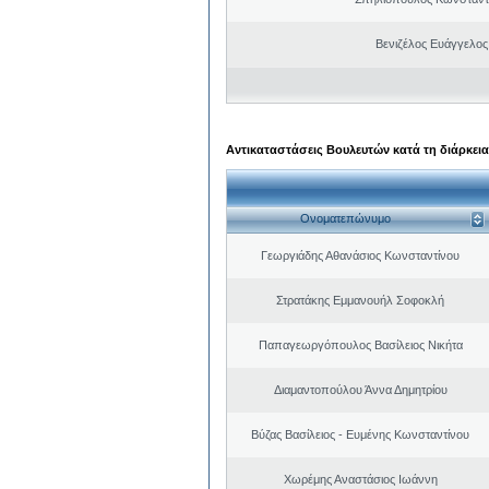
Βενιζέλος Ευάγγελος
Αντικαταστάσεις Βουλευτών κατά τη διάρκεια
Ονοματεπώνυμο
Γεωργιάδης Αθανάσιος Κωνσταντίνου
Στρατάκης Εμμανουήλ Σοφοκλή
Παπαγεωργόπουλος Βασίλειος Νικήτα
Διαμαντοπούλου Άννα Δημητρίου
Βύζας Βασίλειος - Ευμένης Κωνσταντίνου
Χωρέμης Αναστάσιος Ιωάννη