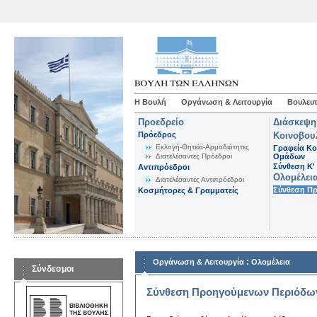
Η Βουλή
Οργάνωση & Λειτουργία
Βουλευτ
Προεδρείο
Διάσκεψη
Πρόεδρος
Κοινοβου
Εκλογή-Θητεία-Αρμοδιότητες
Γραφεία Κο
Διατελέσαντες Πρόεδροι
Ομάδων
Σύνθεση K'
Αντιπρόεδροι
Ολομέλει
Διατελέσαντες Αντιπρόεδροι
Σύνθεση Π
Κοσμήτορες & Γραμματείς
:
Οργάνωση & Λειτουργία
Ολομέλεια
Σύνδεσμοι
Σύνθεση Προηγούμενων Περιόδω