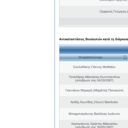
Ορφανός Γεώργιος 
Αντικαταστάσεις Βουλευτών κατά τη διάρκεια
Ονοματεπώνυμο
Σουλαδάκης Γιάννης Ματθαίου
Τσαλδάρης Αθανάσιος Κωνσταντίνου
(απεβίωσε στις 04/10/1997)
Γιαννάκου Μαριορή (Μαριέττα) Παναγιώτη
Αυδής Λεωνίδας (Λέων) Βασιλείου
Μπαρμπαγιάννης Βασίλειος Ιωάννου
Κατσιγιάννης Χρήστος Αθανασίου
(απεβίωσε στις 26/05/1997)