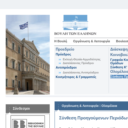
Η Βουλή
Οργάνωση & Λειτουργία
Βουλευτ
Προεδρείο
Διάσκεψη
Πρόεδρος
Κοινοβου
Εκλογή-Θητεία-Αρμοδιότητες
Γραφεία Κο
Διατελέσαντες Πρόεδροι
Ομάδων
Σύνθεση K'
Αντιπρόεδροι
Ολομέλει
Διατελέσαντες Αντιπρόεδροι
Σύνθεση Π
Κοσμήτορες & Γραμματείς
:
Οργάνωση & Λειτουργία
Ολομέλεια
Σύνδεσμοι
Σύνθεση Προηγούμενων Περιόδω