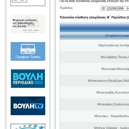
Για να δείτε συνθέσεις ολομέλειας επιλέξτε την ε
Περίοδος:
Τελευταία σύνθεση ολομέλειας Θ΄ Περιόδου (22
Ονοματεπώνυμο
Μιχελογιάννης Ιωσήφ
Μολυβιάτης Πέτρος 
Μουσταφά Μουσταφ
Μπακογιάννη Θεοδώρα (Ντό
Μπαντουβάς Κωνσταντ
Μπασιάκος Ευάγγελος
Μπενάκη - Ψαρούδα Άν
Μπένος Σταύρος - Ιωάν