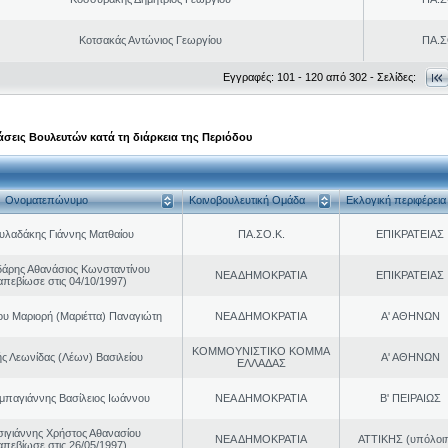
Κοτσακάς Αντώνιος Γεωργίου
ΠΑ.Σ
Εγγραφές: 101 - 120 από 302 - Σελίδες:
σεις Βουλευτών κατά τη διάρκεια της Περιόδου
Ονοματεπώνυμο
Κοινοβουλευτική Ομάδα
Εκλογική περιφέρεια
υλαδάκης Γιάννης Ματθαίου
ΠΑ.ΣΟ.Κ.
ΕΠΙΚΡΑΤΕΙΑΣ
άρης Αθανάσιος Κωνσταντίνου
ΝΕΑ ΔΗΜΟΚΡΑΤΙΑ
ΕΠΙΚΡΑΤΕΙΑΣ
απεβίωσε στις 04/10/1997)
ου Μαριορή (Μαριέττα) Παναγιώτη
ΝΕΑ ΔΗΜΟΚΡΑΤΙΑ
Α' ΑΘΗΝΩΝ
ΚΟΜΜΟΥΝΙΣΤΙΚΟ ΚΟΜΜΑ
ς Λεωνίδας (Λέων) Βασιλείου
Α' ΑΘΗΝΩΝ
ΕΛΛΑΔΑΣ
παγιάννης Βασίλειος Ιωάννου
ΝΕΑ ΔΗΜΟΚΡΑΤΙΑ
Β' ΠΕΙΡΑΙΩΣ
σιγιάννης Χρήστος Αθανασίου
ΝΕΑ ΔΗΜΟΚΡΑΤΙΑ
ΑΤΤΙΚΗΣ (υπόλοι
απεβίωσε στις 26/05/1997)