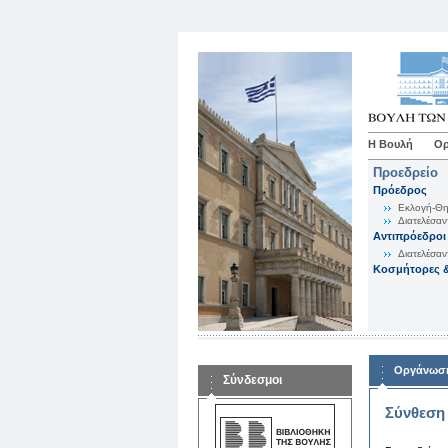
Η Βουλή
Ορ
Προεδρείο
Πρόεδρος
Εκλογή-Θη
Διατελέσαν
Αντιπρόεδροι
Διατελέσαν
Κοσμήτορες &
Οργάνωση
Σύνδεσμοι
Σύνθεση