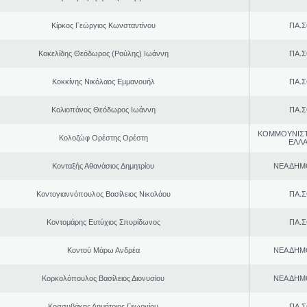
Κίρκος Γεώργιος Κωνσταντίνου
ΠΑ.Σ
Κοκελίδης Θεόδωρος (Ρούλης) Ιωάννη
ΠΑ.Σ
Κοκκίνης Νικόλαος Εμμανουήλ
ΠΑ.Σ
Κολιοπάνος Θεόδωρος Ιωάννη
ΠΑ.Σ
ΚΟΜΜΟΥΝΙΣ
Κολοζώφ Ορέστης Ορέστη
ΕΛΛ
Κονταξής Αθανάσιος Δημητρίου
ΝΕΑ ΔΗΜ
Κοντογιαννόπουλος Βασίλειος Νικολάου
ΠΑ.Σ
Κοντομάρης Ευτύχιος Σπυρίδωνος
ΠΑ.Σ
Κοντού Μάρω Ανδρέα
ΝΕΑ ΔΗΜ
Κορκολόπουλος Βασίλειος Διονυσίου
ΝΕΑ ΔΗΜ
Κοσσυβάκης Δημήτριος Γεωργίου
ΠΑ.Σ