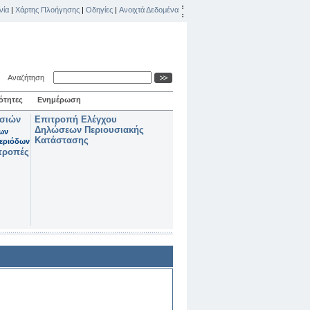
νία
|
Χάρτης Πλοήγησης
|
Οδηγίες
|
Ανοιχτά Δεδομένα
Αναζήτηση
ότητες
Ενημέρωση
ασιών
Επιτροπή Ελέγχου
Δηλώσεων Περιουσιακής
των
Κατάστασης
εριόδων
τροπές