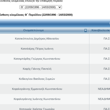
 συνθέσεις ολομέλειας επιλέξτε την επιθυμητή περίοδο
ύνθεση ολομέλειας Θ΄ Περιόδου (22/09/1996 - 14/03/2000)
Ονοματεπώνυμο
Κοινοβουλευτι
Κατσικόπουλος Δημήτριος Αθανασίου
ΠΑ.Σ
Κατσιλιέρης Πέτρος Ιωάννη
ΠΑ.Σ
Κατσιμπάρδης Γεώργιος Κωνσταντίνου
ΠΑ.Σ
Καψής Γιάννης Παντελή
ΠΑ.Σ
Κεδίκογλου Βασίλειος Συμεών
ΠΑ.Σ
Κεφαλογιάννης Εμμανουήλ Κωνσταντίνου
ΝΕΑ ΔΗΜ
Κεφαλογιάννης Ιωάννης Κωνσταντίνου
ΝΕΑ ΔΗΜ
Κηπουρός Χρήστος Γεωργίου
ΠΑ.Σ