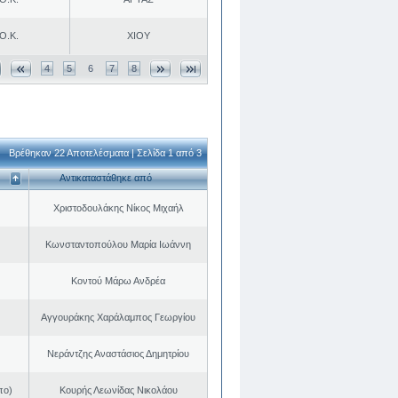
Ο.Κ.
ΧΙΟΥ
4
5
6
7
8
Βρέθηκαν 22 Αποτελέσματα | Σελίδα 1 από 3
Αντικαταστάθηκε από
Χριστοδουλάκης Νίκος Μιχαήλ
Κωνσταντοπούλου Μαρία Ιωάννη
Κοντού Μάρω Ανδρέα
Αγγουράκης Χαράλαμπος Γεωργίου
Νεράντζης Αναστάσιος Δημητρίου
πο)
Κουρής Λεωνίδας Νικολάου