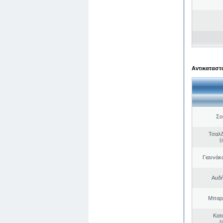
Αντικαταστά
Σο
Τσαλδ
(
Γιαννάκ
Αυδή
Μπαρμ
Κατ
(