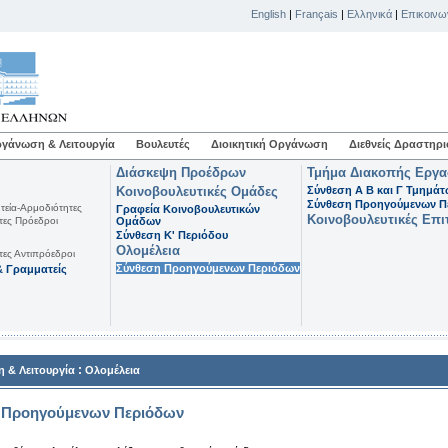
English
|
Français
|
Ελληνικά
|
Επικοινω
γάνωση & Λειτουργία
Βουλευτές
Διοικητική Οργάνωση
Διεθνείς Δραστηρι
Διάσκεψη Προέδρων
Τμήμα Διακοπής Εργ
Κοινοβουλευτικές Ομάδες
Σύνθεση Α Β και Γ Τμημά
Σύνθεση Προηγούμενων Π
τεία-Αρμοδιότητες
Γραφεία Κοινοβουλευτικών
Κοινοβουλευτικές Επι
τες Πρόεδροι
Ομάδων
Σύνθεση K' Περιόδου
Ολομέλεια
τες Αντιπρόεδροι
Σύνθεση Προηγούμενων Περιόδων
 Γραμματείς
:
 & Λειτουργία
Ολομέλεια
 Προηγούμενων Περιόδων