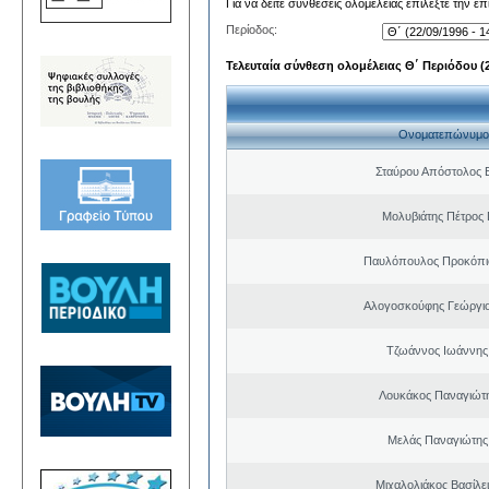
Για να δείτε συνθέσεις ολομέλειας επιλέξτε την ε
Περίοδος:
Τελευταία σύνθεση ολομέλειας Θ΄ Περιόδου (22
Ονοματεπώνυμο
Σταύρου Απόστολος 
Μολυβιάτης Πέτρος 
Παυλόπουλος Προκόπιο
Αλογοσκούφης Γεώργι
Τζωάννος Ιωάννης
Λουκάκος Παναγιώτ
Μελάς Παναγιώτης
Μιχαλολιάκος Βασίλε