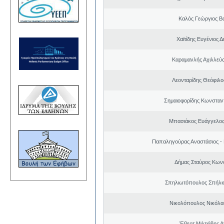
Καλός Γεώργιος Βα
Χαϊτίδης Ευγένιος Δ
Καραμανλής Αχιλλεύς
Λεονταρίδης Θεόφιλο
Σημαιοφορίδης Κωνσταντ
Μπασιάκος Ευάγγελος
Παπαληγούρας Αναστάσιος -
Δήμας Σταύρος Kων
Σπηλιωτόπουλος Σπήλι
Νικολόπουλος Νικόλα
Έβερτ Μιλτιάδης 