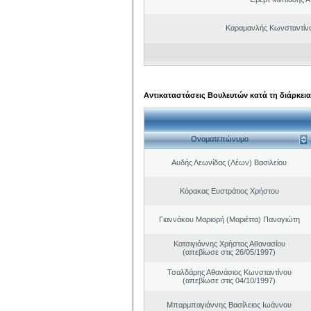
Καραμανλής Κωνσταντίν
Αντικαταστάσεις Βουλευτών κατά τη διάρκεια
Ονοματεπώνυμο
Αυδής Λεωνίδας (Λέων) Βασιλείου
Κόρακας Ευστράτιος Χρήστου
Γιαννάκου Μαριορή (Μαριέττα) Παναγιώτη
Κατσιγιάννης Χρήστος Αθανασίου
(απεβίωσε στις 26/05/1997)
Τσαλδάρης Αθανάσιος Κωνσταντίνου
(απεβίωσε στις 04/10/1997)
Μπαρμπαγιάννης Βασίλειος Ιωάννου