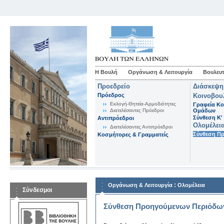
Η Βουλή
Οργάνωση & Λειτουργία
Βουλευτ
Προεδρείο
Διάσκεψη
Πρόεδρος
Κοινοβου
Εκλογή-Θητεία-Αρμοδιότητες
Γραφεία Κο
Διατελέσαντες Πρόεδροι
Ομάδων
Σύνθεση K'
Αντιπρόεδροι
Ολομέλει
Διατελέσαντες Αντιπρόεδροι
Σύνθεση Π
Κοσμήτορες & Γραμματείς
:
Οργάνωση & Λειτουργία
Ολομέλεια
Σύνδεσμοι
Σύνθεση Προηγούμενων Περιόδω