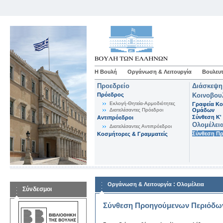
Η Βουλή
Οργάνωση & Λειτουργία
Βουλευτ
Προεδρείο
Διάσκεψη
Πρόεδρος
Κοινοβου
Εκλογή-Θητεία-Αρμοδιότητες
Γραφεία Κο
Διατελέσαντες Πρόεδροι
Ομάδων
Σύνθεση K'
Αντιπρόεδροι
Ολομέλει
Διατελέσαντες Αντιπρόεδροι
Σύνθεση Π
Κοσμήτορες & Γραμματείς
:
Οργάνωση & Λειτουργία
Ολομέλεια
Σύνδεσμοι
Σύνθεση Προηγούμενων Περιόδω