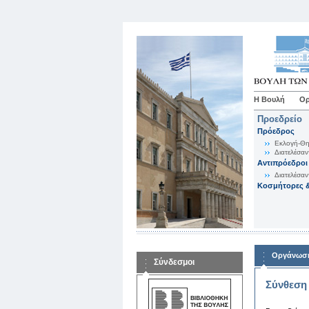
Η Βουλή
Ορ
Προεδρείο
Πρόεδρος
Εκλογή-Θη
Διατελέσαν
Αντιπρόεδροι
Διατελέσαν
Κοσμήτορες &
Οργάνωση
Σύνδεσμοι
Σύνθεση