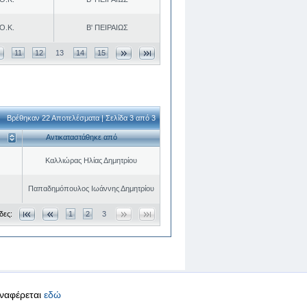
Ο.Κ.
Β' ΠΕΙΡΑΙΩΣ
11
12
13
14
15
Βρέθηκαν 22 Αποτελέσματα | Σελίδα 3 από 3
Αντικαταστάθηκε από
Καλλιώρας Ηλίας Δημητρίου
Παπαδημόπουλος Ιωάννης Δημητρίου
δες:
1
2
3
αναφέρεται
εδώ