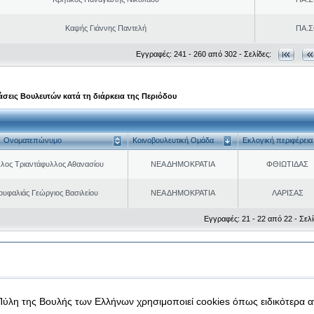
Καψής Γιάννης Παντελή
ΠΑ.Σ
Εγγραφές: 241 - 260 από 302 - Σελίδες:
σεις Βουλευτών κατά τη διάρκεια της Περιόδου
Ονοματεπώνυμο
Κοινοβουλευτική Ομάδα
Εκλογική περιφέρεια
λος Τριαντάφυλλος Αθανασίου
ΝΕΑ ΔΗΜΟΚΡΑΤΙΑ
ΦΘΙΩΤΙΔΑΣ
ουφαλιάς Γεώργιος Βασιλείου
ΝΕΑ ΔΗΜΟΚΡΑΤΙΑ
ΛΑΡΙΣΑΣ
Εγγραφές: 21 - 22 από 22 - Σελί
|
|
 δεδομένα
Ασφάλεια & Πρόσβαση
Πύλη της Βουλής των Ελλήνων χρησιμοποιεί cookies όπως ειδικότερα 