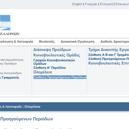
English
|
Français
|
Ελληνικά
|
Επικοινω
γάνωση & Λειτουργία
Βουλευτές
Διοικητική Οργάνωση
Διεθνείς Δραστηρι
Διάσκεψη Προέδρων
Τμήμα Διακοπής Εργ
Κοινοβουλευτικές Ομάδες
Σύνθεση Α Β και Γ Τμημά
Σύνθεση Προηγούμενων Π
τεία-Αρμοδιότητες
Γραφεία Κοινοβουλευτικών
Κοινοβουλευτικές Επι
τες Πρόεδροι
Ομάδων
Σύνθεση K' Περιόδου
Ολομέλεια
τες Αντιπρόεδροι
Σύνθεση Προηγούμενων Περιόδων
 Γραμματείς
:
 & Λειτουργία
Ολομέλεια
 Προηγούμενων Περιόδων