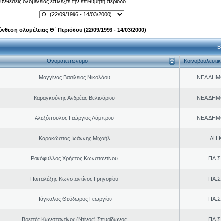
 συνθέσεις ολομέλειας επιλέξτε την επιθυμητή περίοδο
ύνθεση ολομέλειας Θ΄ Περιόδου (22/09/1996 - 14/03/2000)
Β
Ονοματεπώνυμο
Κοινοβουλευτι
Μαγγίνας Βασίλειος Νικολάου
ΝΕΑ ΔΗΜ
Καραγκούνης Ανδρέας Βελισάριου
ΝΕΑ ΔΗΜ
Αλεξόπουλος Γεώργιος Λάμπρου
ΝΕΑ ΔΗΜ
Καρακώστας Ιωάννης Μιχαήλ
ΔΗ.Κ
Ροκόφυλλος Χρήστος Κωνσταντίνου
ΠΑ.Σ
Παπαλέξης Κωνσταντίνος Γρηγορίου
ΠΑ.Σ
Πάγκαλος Θεόδωρος Γεωργίου
ΠΑ.Σ
Βρεττός Κωνσταντίνος (Ντίνος) Σπυρίδωνος
ΠΑ.Σ