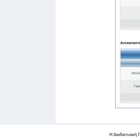
Αντικαταστά
Μπέλ
Γαρ
WEB-Mail
WEB-Apps
|
|
|
Όροι χρήσης
Προσωπικά
Η Διαδικτυακή 