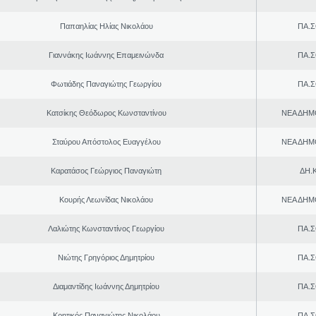
Παπαηλίας Ηλίας Νικολάου
ΠΑ.Σ
Γιαννάκης Ιωάννης Επαμεινώνδα
ΠΑ.Σ
Φωτιάδης Παναγιώτης Γεωργίου
ΠΑ.Σ
Κατσίκης Θεόδωρος Κωνσταντίνου
ΝΕΑ ΔΗΜ
Σταύρου Απόστολος Ευαγγέλου
ΝΕΑ ΔΗΜ
Καρατάσος Γεώργιος Παναγιώτη
ΔΗ.Κ
Κουρής Λεωνίδας Νικολάου
ΝΕΑ ΔΗΜ
Λαλιώτης Κωνσταντίνος Γεωργίου
ΠΑ.Σ
Νιώτης Γρηγόριος Δημητρίου
ΠΑ.Σ
Διαμαντίδης Ιωάννης Δημητρίου
ΠΑ.Σ
Κρητικός Παναγιώτης Νικολάου
ΠΑ.Σ