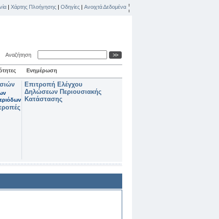
νία
|
Χάρτης Πλοήγησης
|
Οδηγίες
|
Ανοιχτά Δεδομένα
Αναζήτηση
ότητες
Ενημέρωση
ασιών
Επιτροπή Ελέγχου
Δηλώσεων Περιουσιακής
των
Κατάστασης
εριόδων
τροπές