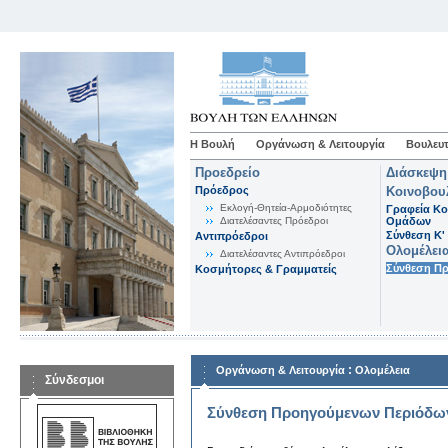
Η Βουλή
Οργάνωση & Λειτουργία
Βουλευτ
Προεδρείο
Διάσκεψη
Πρόεδρος
Κοινοβου
Εκλογή-Θητεία-Αρμοδιότητες
Γραφεία Κο
Διατελέσαντες Πρόεδροι
Ομάδων
Σύνθεση K'
Αντιπρόεδροι
Ολομέλει
Διατελέσαντες Αντιπρόεδροι
Σύνθεση Π
Κοσμήτορες & Γραμματείς
:
Οργάνωση & Λειτουργία
Ολομέλεια
Σύνδεσμοι
Σύνθεση Προηγούμενων Περιόδω