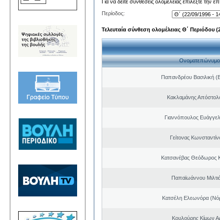
Για να δείτε συνθέσεις ολομέλειας επιλέξτε την ε
Περίοδος:
Τελευταία σύνθεση ολομέλειας Θ΄ Περιόδου (22
Ονοματεπώνυμο
Παπανδρέου Βασιλική (
Κακλαμάνης Απόστολ
Γιαννόπουλος Ευάγγελ
Γείτονας Κωνσταντίν
Κατσανέβας Θεόδωρος 
Παπαϊωάννου Μιλτιά
Κατσέλη Ελεωνόρα (Νό
Κουλούρης Κίμων Αρ