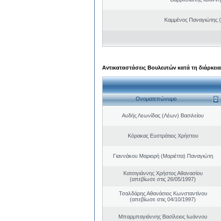
Καμμένος Παναγιώτης (
Αντικαταστάσεις Βουλευτών κατά τη διάρκεια
Ονοματεπώνυμο
Αυδής Λεωνίδας (Λέων) Βασιλείου
Κόρακας Ευστράτιος Χρήστου
Γιαννάκου Μαριορή (Μαριέττα) Παναγιώτη
Κατσιγιάννης Χρήστος Αθανασίου
(απεβίωσε στις 26/05/1997)
Τσαλδάρης Αθανάσιος Κωνσταντίνου
(απεβίωσε στις 04/10/1997)
Μπαρμπαγιάννης Βασίλειος Ιωάννου