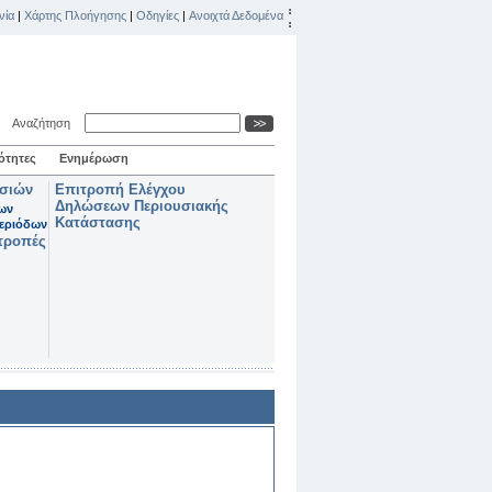
νία
|
Χάρτης Πλοήγησης
|
Οδηγίες
|
Ανοιχτά Δεδομένα
Αναζήτηση
ότητες
Ενημέρωση
ασιών
Επιτροπή Ελέγχου
Δηλώσεων Περιουσιακής
των
Κατάστασης
εριόδων
τροπές