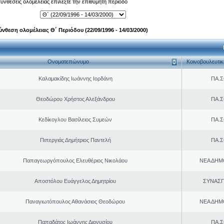
 συνθέσεις ολομέλειας επιλέξτε την επιθυμητή περίοδο
ύνθεση ολομέλειας Θ΄ Περιόδου (22/09/1996 - 14/03/2000)
Ονοματεπώνυμο
Κοινοβουλευτι
Καλαμακίδης Ιωάννης Ιορδάνη
ΠΑ.Σ
Θεοδώρου Χρήστος Αλεξάνδρου
ΠΑ.Σ
Κεδίκογλου Βασίλειος Συμεών
ΠΑ.Σ
Πιπεργιάς Δημήτριος Παντελή
ΠΑ.Σ
Παπαγεωργόπουλος Ελευθέριος Νικολάου
ΝΕΑ ΔΗΜ
Αποστόλου Ευάγγελος Δημητρίου
ΣΥΝΑΣ
Παναγιωτόπουλος Αθανάσιος Θεοδώρου
ΝΕΑ ΔΗΜ
Παπαδάτος Ιωάννης Διονυσίου
ΠΑ.Σ