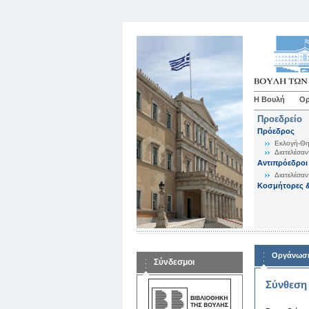
Η Βουλή
Ορ
Προεδρείο
Πρόεδρος
Εκλογή-Θη
Διατελέσαν
Αντιπρόεδροι
Διατελέσαν
Κοσμήτορες &
Οργάνωση
Σύνδεσμοι
Σύνθεση