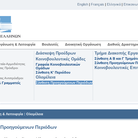
English
|
Français
|
Ελληνικά
|
Επικοινω
γάνωση & Λειτουργία
Βουλευτές
Διοικητική Οργάνωση
Διεθνείς Δραστηρι
Διάσκεψη Προέδρων
Τμήμα Διακοπής Εργ
Κοινοβουλευτικές Ομάδες
Σύνθεση Α Β και Γ Τμημά
Σύνθεση Προηγούμενων Π
τεία-Αρμοδιότητες
Γραφεία Κοινοβουλευτικών
Κοινοβουλευτικές Επι
τες Πρόεδροι
Ομάδων
Σύνθεση K' Περιόδου
Ολομέλεια
τες Αντιπρόεδροι
Σύνθεση Προηγούμενων Περιόδων
 Γραμματείς
:
 & Λειτουργία
Ολομέλεια
 Προηγούμενων Περιόδων