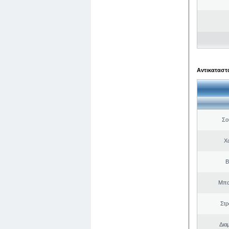
Αντικαταστά
Σο
Χ
Β
Μπα
Στ
Δια