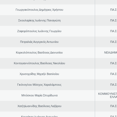
Γεωργακόπουλος Δημήτριος Χρήστου
ΠΑ.Σ
Σκουλαρίκης Ιωάννης Παναγιώτη
ΠΑ.Σ
Ζαφειρόπουλος Ιωάννης Γεωργίου
ΠΑ.Σ
Πετραλιάς Αυγερινός Αντωνίου
ΠΑ.Σ
Κορκολόπουλος Βασίλειος Διονυσίου
ΝΕΑ ΔΗΜ
Κοντογιαννόπουλος Βασίλειος Νικολάου
ΠΑ.Σ
Χρυσοχοΐδης Μιχαήλ Βασιλείου
ΠΑ.Σ
Γικόνογλου Μόσχος Χαραλάμπους
ΠΑ.Σ
ΚΟΜΜΟΥΝΙΣ
Μπόσκου Μαρία Σπυρίδωνα
ΕΛΛ
Χατζηϊωαννίδης Βασίλειος Λαζάρου
ΠΑ.Σ
Κουράκης Ιωάννης Αντωνίου
ΠΑ.Σ