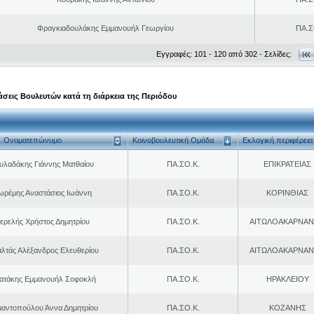
Φραγκιαδουλάκης Εμμανουήλ Γεωργίου
ΠΑ.Σ
Εγγραφές: 101 - 120 από 302 - Σελίδες:
σεις Βουλευτών κατά τη διάρκεια της Περιόδου
Ονοματεπώνυμο
Κοινοβουλευτική Ομάδα
Εκλογική περιφέρεια
υλαδάκης Γιάννης Ματθαίου
ΠΑ.ΣΟ.Κ.
ΕΠΙΚΡΑΤΕΙΑΣ
ωρέμης Αναστάσιος Ιωάννη
ΠΑ.ΣΟ.Κ.
ΚΟΡΙΝΘΙΑΣ
ερελής Χρήστος Δημητρίου
ΠΑ.ΣΟ.Κ.
ΑΙΤΩΛΟΑΚΑΡΝΑΝ
λτάς Αλέξανδρος Ελευθερίου
ΠΑ.ΣΟ.Κ.
ΑΙΤΩΛΟΑΚΑΡΝΑΝ
ρατάκης Εμμανουήλ Σοφοκλή
ΠΑ.ΣΟ.Κ.
ΗΡΑΚΛΕΙΟΥ
μαντοπούλου Άννα Δημητρίου
ΠΑ.ΣΟ.Κ.
ΚΟΖΑΝΗΣ