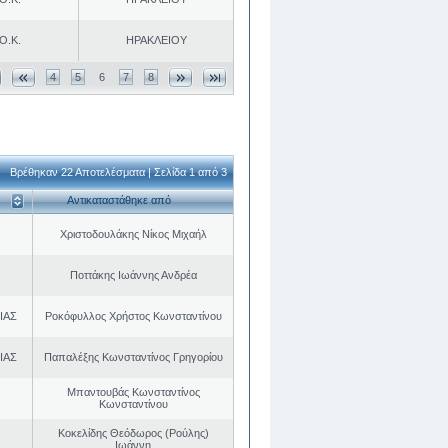
Ο.Κ.
ΗΡΑΚΛΕΙΟΥ
4
5
6
7
8
Βρέθηκαν 22 Αποτελέσματα | Σελίδα 1 από 3
Αντικαταστάθηκε από
Χριστοδουλάκης Νίκος Μιχαήλ
Ποττάκης Ιωάννης Ανδρέα
ΙΑΣ
Ροκόφυλλος Χρήστος Κωνσταντίνου
ΙΑΣ
Παπαλέξης Κωνσταντίνος Γρηγορίου
Μπαντουβάς Κωνσταντίνος
Κωνσταντίνου
Κοκελίδης Θεόδωρος (Ρούλης)
Ιωάννη