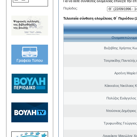
Για να δείτε συνθέσεις ολομέλειας επιλέξτε την ε
Περίοδος:
Τελευταία σύνθεση ολομέλειας Θ΄ Περιόδου (22
Ονοματεπώνυμο
Βυζοβίτης Χρήστος Κω
Τσερτικίδης Παντελής
Αρσένη Μαρία 
Κάκκαλος Νικόλαος 
Πολύζος Ευάγγελος
Ντούσκας Δημήτριος
Τρυφωνίδης Γεώργιος
Λουκάκης Μανώλης Χ