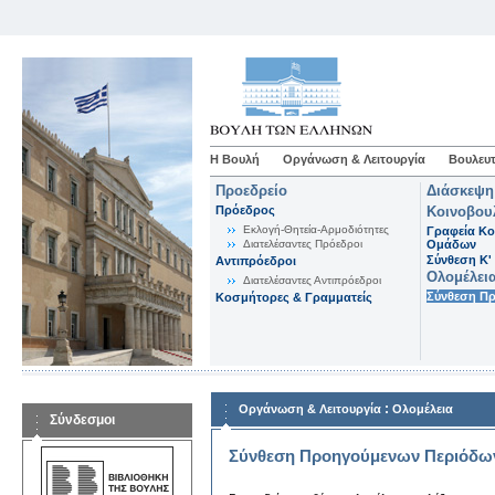
Η Βουλή
Οργάνωση & Λειτουργία
Βουλευτ
Προεδρείο
Διάσκεψη
Πρόεδρος
Κοινοβου
Εκλογή-Θητεία-Αρμοδιότητες
Γραφεία Κο
Διατελέσαντες Πρόεδροι
Ομάδων
Σύνθεση K'
Αντιπρόεδροι
Ολομέλει
Διατελέσαντες Αντιπρόεδροι
Σύνθεση Π
Κοσμήτορες & Γραμματείς
:
Οργάνωση & Λειτουργία
Ολομέλεια
Σύνδεσμοι
Σύνθεση Προηγούμενων Περιόδω