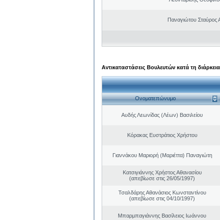
Παναγιώτου Σταύρος 
Αντικαταστάσεις Βουλευτών κατά τη διάρκεια
Ονοματεπώνυμο
Αυδής Λεωνίδας (Λέων) Βασιλείου
Κόρακας Ευστράτιος Χρήστου
Γιαννάκου Μαριορή (Μαριέττα) Παναγιώτη
Κατσιγιάννης Χρήστος Αθανασίου
(απεβίωσε στις 26/05/1997)
Τσαλδάρης Αθανάσιος Κωνσταντίνου
(απεβίωσε στις 04/10/1997)
Μπαρμπαγιάννης Βασίλειος Ιωάννου