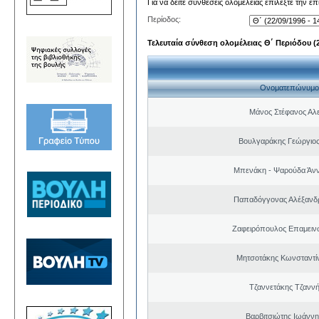
Για να δείτε συνθέσεις ολομέλειας επιλέξτε την ε
Περίοδος:
Τελευταία σύνθεση ολομέλειας Θ΄ Περιόδου (22
Ονοματεπώνυμο
Μάνος Στέφανος Αλ
Βουλγαράκης Γεώργιο
Μπενάκη - Ψαρούδα Άν
Παπαδόγγονας Αλέξανδρ
Ζαφειρόπουλος Επαμειν
Μητσοτάκης Κωνσταντί
Τζαννετάκης Τζαννή
Βαρβιτσιώτης Ιωάννη