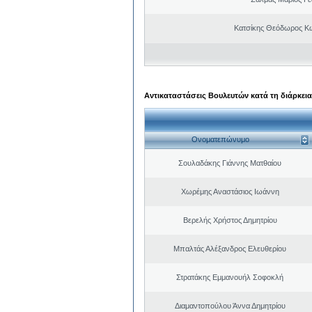
Κατσίκης Θεόδωρος Κ
Αντικαταστάσεις Βουλευτών κατά τη διάρκεια
Ονοματεπώνυμο
Σουλαδάκης Γιάννης Ματθαίου
Χωρέμης Αναστάσιος Ιωάννη
Βερελής Χρήστος Δημητρίου
Μπαλτάς Αλέξανδρος Ελευθερίου
Στρατάκης Εμμανουήλ Σοφοκλή
Διαμαντοπούλου Άννα Δημητρίου