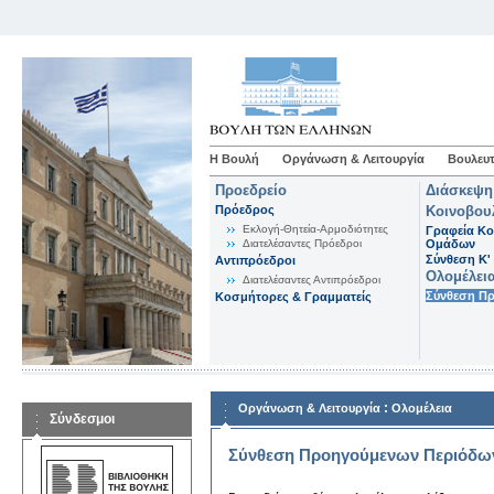
Η Βουλή
Οργάνωση & Λειτουργία
Βουλευτ
Προεδρείο
Διάσκεψη
Πρόεδρος
Κοινοβου
Εκλογή-Θητεία-Αρμοδιότητες
Γραφεία Κο
Διατελέσαντες Πρόεδροι
Ομάδων
Σύνθεση K'
Αντιπρόεδροι
Ολομέλει
Διατελέσαντες Αντιπρόεδροι
Σύνθεση Π
Κοσμήτορες & Γραμματείς
:
Οργάνωση & Λειτουργία
Ολομέλεια
Σύνδεσμοι
Σύνθεση Προηγούμενων Περιόδω