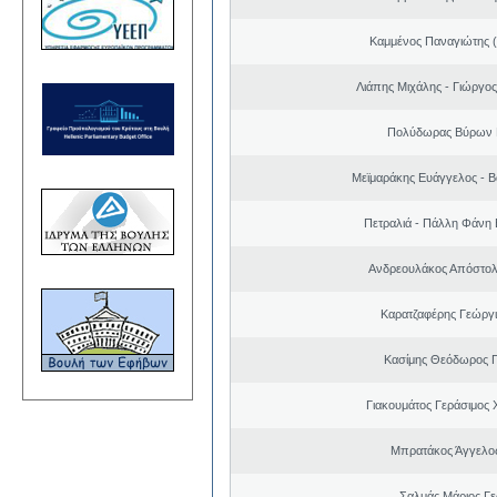
Καμμένος Παναγιώτης (
Λιάπης Μιχάλης - Γιώργο
Πολύδωρας Βύρων 
Μεϊμαράκης Ευάγγελος - Β
Πετραλιά - Πάλλη Φάνη
Ανδρεουλάκος Απόστολ
Καρατζαφέρης Γεώργ
Κασίμης Θεόδωρος 
Γιακουμάτος Γεράσιμος
Μπρατάκος Άγγελο
Σαλμάς Μάριος Γ