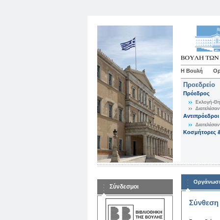
Η Βουλή
Ορ
Προεδρείο
Πρόεδρος
Εκλογή-Θη
Διατελέσαν
Αντιπρόεδροι
Διατελέσαν
Κοσμήτορες &
Οργάνωση
Σύνδεσμοι
Σύνθεση