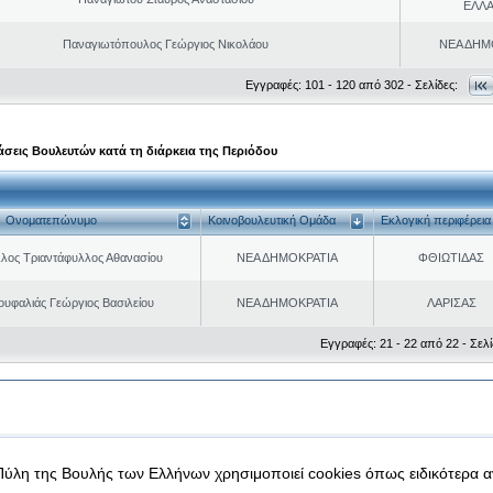
ΕΛΛ
Παναγιωτόπουλος Γεώργιος Νικολάου
ΝΕΑ ΔΗΜ
Εγγραφές: 101 - 120 από 302 - Σελίδες:
σεις Βουλευτών κατά τη διάρκεια της Περιόδου
Ονοματεπώνυμο
Κοινοβουλευτική Ομάδα
Εκλογική περιφέρεια
λος Τριαντάφυλλος Αθανασίου
ΝΕΑ ΔΗΜΟΚΡΑΤΙΑ
ΦΘΙΩΤΙΔΑΣ
ουφαλιάς Γεώργιος Βασιλείου
ΝΕΑ ΔΗΜΟΚΡΑΤΙΑ
ΛΑΡΙΣΑΣ
Εγγραφές: 21 - 22 από 22 - Σελί
|
|
 δεδομένα
Ασφάλεια & Πρόσβαση
Πύλη της Βουλής των Ελλήνων χρησιμοποιεί cookies όπως ειδικότερα 