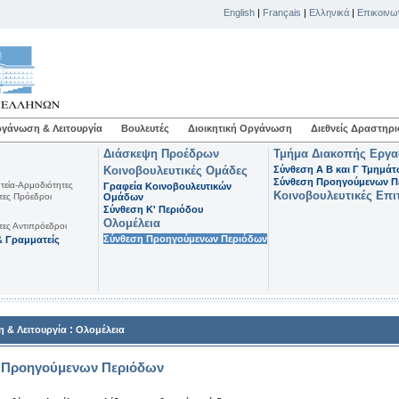
English
|
Français
|
Ελληνικά
|
Επικοινω
γάνωση & Λειτουργία
Βουλευτές
Διοικητική Οργάνωση
Διεθνείς Δραστηρι
Διάσκεψη Προέδρων
Τμήμα Διακοπής Εργ
Κοινοβουλευτικές Ομάδες
Σύνθεση Α Β και Γ Τμημά
Σύνθεση Προηγούμενων Π
τεία-Αρμοδιότητες
Γραφεία Κοινοβουλευτικών
Κοινοβουλευτικές Επι
τες Πρόεδροι
Ομάδων
Σύνθεση K' Περιόδου
Ολομέλεια
τες Αντιπρόεδροι
Σύνθεση Προηγούμενων Περιόδων
 Γραμματείς
:
 & Λειτουργία
Ολομέλεια
 Προηγούμενων Περιόδων