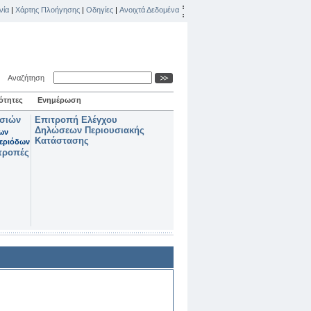
νία
|
Χάρτης Πλοήγησης
|
Οδηγίες
|
Ανοιχτά Δεδομένα
Αναζήτηση
ότητες
Ενημέρωση
ασιών
Επιτροπή Ελέγχου
Δηλώσεων Περιουσιακής
των
Κατάστασης
εριόδων
τροπές