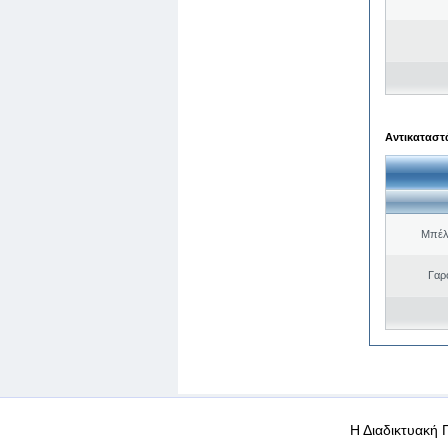
Αντικαταστά
Μπέλ
Γαρ
WEB-Mail
WEB-Apps
|
|
|
Όροι χρήσης
Προσωπικά
Η Διαδικτυακή 