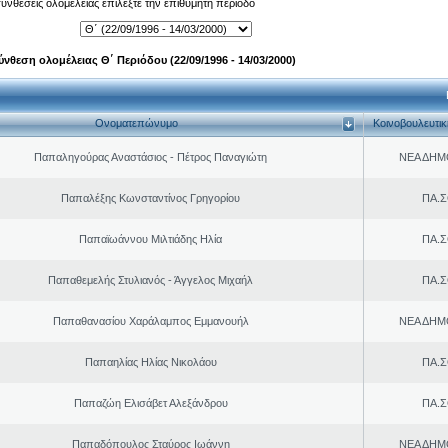
 συνθέσεις ολομέλειας επιλέξτε την επιθυμητή περίοδο
ύνθεση ολομέλειας Θ΄ Περιόδου (22/09/1996 - 14/03/2000)
Ονοματεπώνυμο
Κοινοβουλευτι
Παπαληγούρας Αναστάσιος - Πέτρος Παναγιώτη
ΝΕΑ ΔΗΜ
Παπαλέξης Κωνσταντίνος Γρηγορίου
ΠΑ.Σ
Παπαϊωάννου Μιλτιάδης Ηλία
ΠΑ.Σ
Παπαθεμελής Στυλιανός - Άγγελος Μιχαήλ
ΠΑ.Σ
Παπαθανασίου Χαράλαμπος Εμμανουήλ
ΝΕΑ ΔΗΜ
Παπαηλίας Ηλίας Νικολάου
ΠΑ.Σ
Παπαζώη Ελισάβετ Αλεξάνδρου
ΠΑ.Σ
Παπαδόπουλος Σταύρος Ιωάννη
ΝΕΑ ΔΗΜ