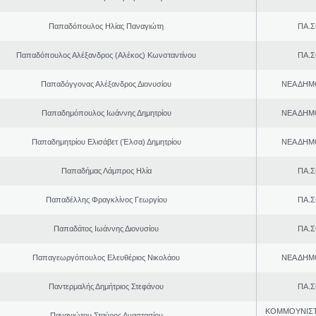
Παπαδόπουλος Ηλίας Παναγιώτη
ΠΑ.Σ
Παπαδόπουλος Αλέξανδρος (Αλέκος) Κωνσταντίνου
ΠΑ.Σ
Παπαδόγγονας Αλέξανδρος Διονυσίου
ΝΕΑ ΔΗΜ
Παπαδημόπουλος Ιωάννης Δημητρίου
ΝΕΑ ΔΗΜ
Παπαδημητρίου Ελισάβετ (Έλσα) Δημητρίου
ΝΕΑ ΔΗΜ
Παπαδήμας Λάμπρος Ηλία
ΠΑ.Σ
Παπαδέλλης Φραγκλίνος Γεωργίου
ΠΑ.Σ
Παπαδάτος Ιωάννης Διονυσίου
ΠΑ.Σ
Παπαγεωργόπουλος Ελευθέριος Νικολάου
ΝΕΑ ΔΗΜ
Παντερμαλής Δημήτριος Στεφάνου
ΠΑ.Σ
ΚΟΜΜΟΥΝΙΣ
Παναγιώτου Σταύρος Αναστασίου