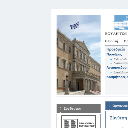
Η Βουλή
Ορ
Προεδρείο
Πρόεδρος
Εκλογή-Θη
Διατελέσαν
Αντιπρόεδροι
Διατελέσαν
Κοσμήτορες &
Οργάνωση
Σύνδεσμοι
Σύνθεση