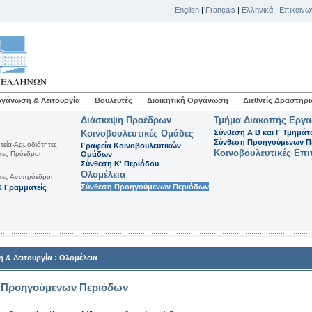
English
|
Français
|
Ελληνικά
|
Επικοινω
γάνωση & Λειτουργία
Βουλευτές
Διοικητική Οργάνωση
Διεθνείς Δραστηρι
Διάσκεψη Προέδρων
Τμήμα Διακοπής Εργ
Κοινοβουλευτικές Ομάδες
Σύνθεση Α Β και Γ Τμημά
Σύνθεση Προηγούμενων Π
τεία-Αρμοδιότητες
Γραφεία Κοινοβουλευτικών
Κοινοβουλευτικές Επι
τες Πρόεδροι
Ομάδων
Σύνθεση K' Περιόδου
Ολομέλεια
τες Αντιπρόεδροι
Σύνθεση Προηγούμενων Περιόδων
 Γραμματείς
:
 & Λειτουργία
Ολομέλεια
 Προηγούμενων Περιόδων