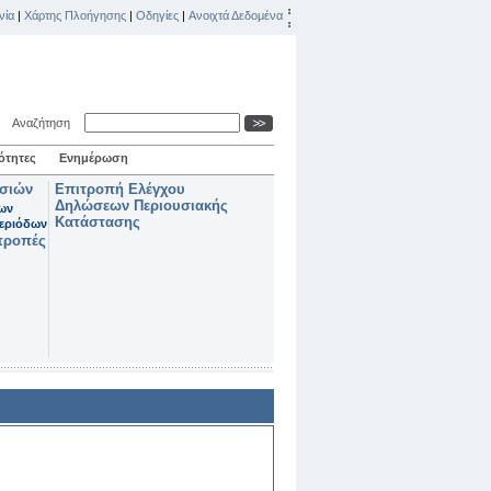
νία
|
Χάρτης Πλοήγησης
|
Οδηγίες
|
Ανοιχτά Δεδομένα
Αναζήτηση
ότητες
Ενημέρωση
ασιών
Επιτροπή Ελέγχου
Δηλώσεων Περιουσιακής
των
Κατάστασης
εριόδων
τροπές