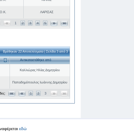
Ο.Κ.
ΛΑΡΙΣΑΣ
1
2
3
4
5
Βρέθηκαν 22 Αποτελέσματα | Σελίδα 3 από 3
Αντικαταστάθηκε από
Καλλιώρας Ηλίας Δημητρίου
Παπαδημόπουλος Ιωάννης Δημητρίου
δες:
1
2
3
αναφέρεται
εδώ