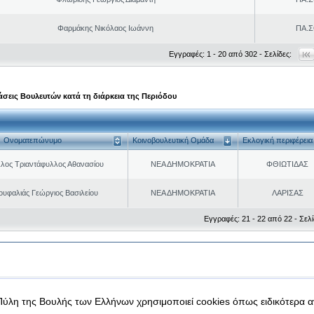
Φαρμάκης Νικόλαος Ιωάννη
ΠΑ.Σ
Εγγραφές: 1 - 20 από 302 - Σελίδες:
σεις Βουλευτών κατά τη διάρκεια της Περιόδου
Ονοματεπώνυμο
Κοινοβουλευτική Ομάδα
Εκλογική περιφέρεια
λος Τριαντάφυλλος Αθανασίου
ΝΕΑ ΔΗΜΟΚΡΑΤΙΑ
ΦΘΙΩΤΙΔΑΣ
ουφαλιάς Γεώργιος Βασιλείου
ΝΕΑ ΔΗΜΟΚΡΑΤΙΑ
ΛΑΡΙΣΑΣ
Εγγραφές: 21 - 22 από 22 - Σελί
|
|
 δεδομένα
Ασφάλεια & Πρόσβαση
Πύλη της Βουλής των Ελλήνων χρησιμοποιεί cookies όπως ειδικότερα 