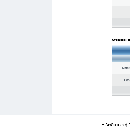
Αντικαταστά
Μπέλ
Γαρ
WEB-Mail
WEB-Apps
|
|
|
Όροι χρήσης
Προσωπικά
Η Διαδικτυακή 