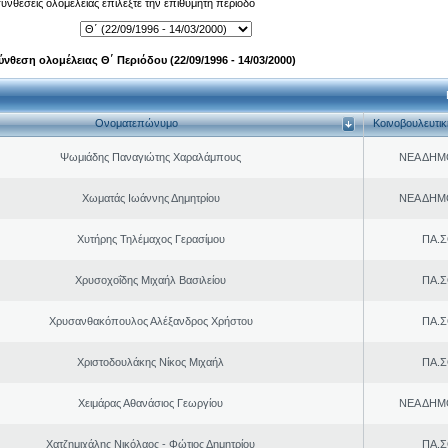
 συνθέσεις ολομέλειας επιλέξτε την επιθυμητή περίοδο
ύνθεση ολομέλειας Θ΄ Περιόδου (22/09/1996 - 14/03/2000)
Ονοματεπώνυμο
Κοινοβουλευτι
Ψωμιάδης Παναγιώτης Χαραλάμπους
ΝΕΑ ΔΗΜ
Χωματάς Ιωάννης Δημητρίου
ΝΕΑ ΔΗΜ
Χυτήρης Τηλέμαχος Γερασίμου
ΠΑ.Σ
Χρυσοχοΐδης Μιχαήλ Βασιλείου
ΠΑ.Σ
Χρυσανθακόπουλος Αλέξανδρος Χρήστου
ΠΑ.Σ
Χριστοδουλάκης Νίκος Μιχαήλ
ΠΑ.Σ
Χειμάρας Αθανάσιος Γεωργίου
ΝΕΑ ΔΗΜ
Χατζημιχάλης Νικόλαος - Φώτιος Δημητρίου
ΠΑ.Σ