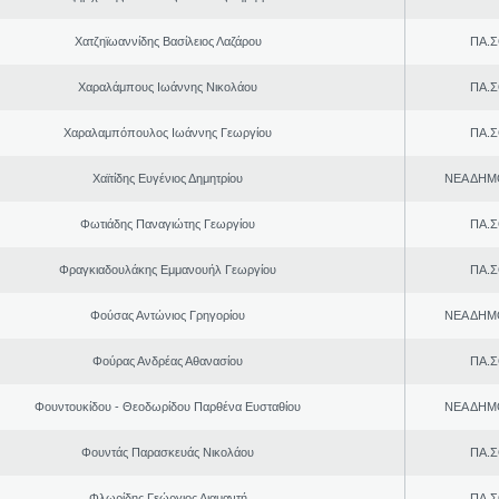
Χατζηϊωαννίδης Βασίλειος Λαζάρου
ΠΑ.Σ
Χαραλάμπους Ιωάννης Νικολάου
ΠΑ.Σ
Χαραλαμπόπουλος Ιωάννης Γεωργίου
ΠΑ.Σ
Χαϊτίδης Ευγένιος Δημητρίου
ΝΕΑ ΔΗΜ
Φωτιάδης Παναγιώτης Γεωργίου
ΠΑ.Σ
Φραγκιαδουλάκης Εμμανουήλ Γεωργίου
ΠΑ.Σ
Φούσας Αντώνιος Γρηγορίου
ΝΕΑ ΔΗΜ
Φούρας Ανδρέας Αθανασίου
ΠΑ.Σ
Φουντουκίδου - Θεοδωρίδου Παρθένα Ευσταθίου
ΝΕΑ ΔΗΜ
Φουντάς Παρασκευάς Νικολάου
ΠΑ.Σ
Φλωρίδης Γεώργιος Διαμαντή
ΠΑ.Σ