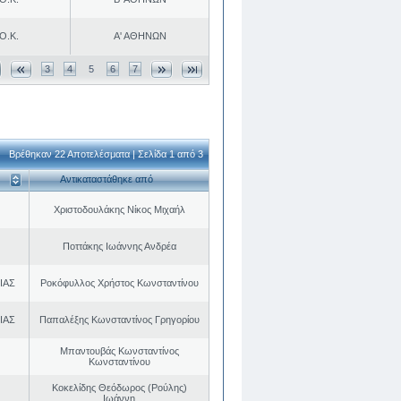
Ο.Κ.
Α' ΑΘΗΝΩΝ
3
4
5
6
7
Βρέθηκαν 22 Αποτελέσματα | Σελίδα 1 από 3
Αντικαταστάθηκε από
Χριστοδουλάκης Νίκος Μιχαήλ
Ποττάκης Ιωάννης Ανδρέα
ΙΑΣ
Ροκόφυλλος Χρήστος Κωνσταντίνου
ΙΑΣ
Παπαλέξης Κωνσταντίνος Γρηγορίου
Μπαντουβάς Κωνσταντίνος
Κωνσταντίνου
Κοκελίδης Θεόδωρος (Ρούλης)
Ιωάννη