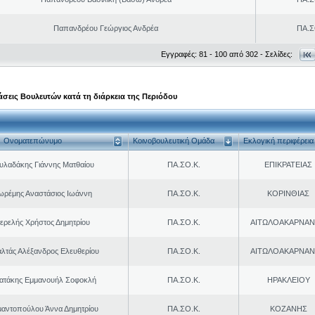
Παπανδρέου Γεώργιος Ανδρέα
ΠΑ.Σ
Εγγραφές: 81 - 100 από 302 - Σελίδες:
σεις Βουλευτών κατά τη διάρκεια της Περιόδου
Ονοματεπώνυμο
Κοινοβουλευτική Ομάδα
Εκλογική περιφέρεια
υλαδάκης Γιάννης Ματθαίου
ΠΑ.ΣΟ.Κ.
ΕΠΙΚΡΑΤΕΙΑΣ
ωρέμης Αναστάσιος Ιωάννη
ΠΑ.ΣΟ.Κ.
ΚΟΡΙΝΘΙΑΣ
ερελής Χρήστος Δημητρίου
ΠΑ.ΣΟ.Κ.
ΑΙΤΩΛΟΑΚΑΡΝΑΝ
λτάς Αλέξανδρος Ελευθερίου
ΠΑ.ΣΟ.Κ.
ΑΙΤΩΛΟΑΚΑΡΝΑΝ
ρατάκης Εμμανουήλ Σοφοκλή
ΠΑ.ΣΟ.Κ.
ΗΡΑΚΛΕΙΟΥ
μαντοπούλου Άννα Δημητρίου
ΠΑ.ΣΟ.Κ.
ΚΟΖΑΝΗΣ