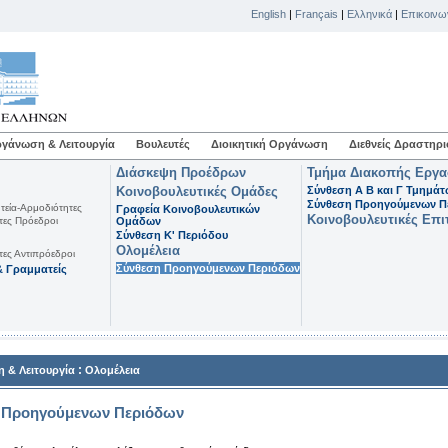
English
|
Français
|
Ελληνικά
|
Επικοινω
γάνωση & Λειτουργία
Βουλευτές
Διοικητική Οργάνωση
Διεθνείς Δραστηρι
Διάσκεψη Προέδρων
Τμήμα Διακοπής Εργ
Κοινοβουλευτικές Ομάδες
Σύνθεση Α Β και Γ Τμημά
Σύνθεση Προηγούμενων Π
τεία-Αρμοδιότητες
Γραφεία Κοινοβουλευτικών
Κοινοβουλευτικές Επι
τες Πρόεδροι
Ομάδων
Σύνθεση K' Περιόδου
Ολομέλεια
τες Αντιπρόεδροι
Σύνθεση Προηγούμενων Περιόδων
 Γραμματείς
:
 & Λειτουργία
Ολομέλεια
 Προηγούμενων Περιόδων