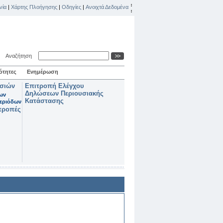
νία
|
Χάρτης Πλοήγησης
|
Οδηγίες
|
Ανοιχτά Δεδομένα
Αναζήτηση
ότητες
Ενημέρωση
ασιών
Επιτροπή Ελέγχου
Δηλώσεων Περιουσιακής
των
Κατάστασης
εριόδων
τροπές