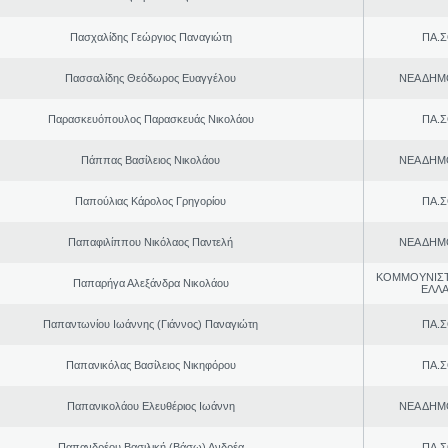
Πασχαλίδης Γεώργιος Παναγιώτη
ΠΑ.Σ
Πασσαλίδης Θεόδωρος Ευαγγέλου
ΝΕΑ ΔΗΜ
Παρασκευόπουλος Παρασκευάς Νικολάου
ΠΑ.Σ
Πάππας Βασίλειος Νικολάου
ΝΕΑ ΔΗΜ
Παπούλιας Κάρολος Γρηγορίου
ΠΑ.Σ
Παπαφιλίππου Νικόλαος Παντελή
ΝΕΑ ΔΗΜ
ΚΟΜΜΟΥΝΙΣ
Παπαρήγα Αλεξάνδρα Νικολάου
ΕΛΛ
Παπαντωνίου Ιωάννης (Γιάννος) Παναγιώτη
ΠΑ.Σ
Παπανικόλας Βασίλειος Νικηφόρου
ΠΑ.Σ
Παπανικολάου Ελευθέριος Ιωάννη
ΝΕΑ ΔΗΜ
Παπανδρέου Βασιλική (Βάσω) Ανδρέα
ΠΑ.Σ