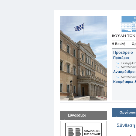
Η Βουλή
Ορ
Προεδρείο
Πρόεδρος
Εκλογή-Θη
Διατελέσαν
Αντιπρόεδροι
Διατελέσαν
Κοσμήτορες &
Οργάνωση
Σύνδεσμοι
Σύνθεση