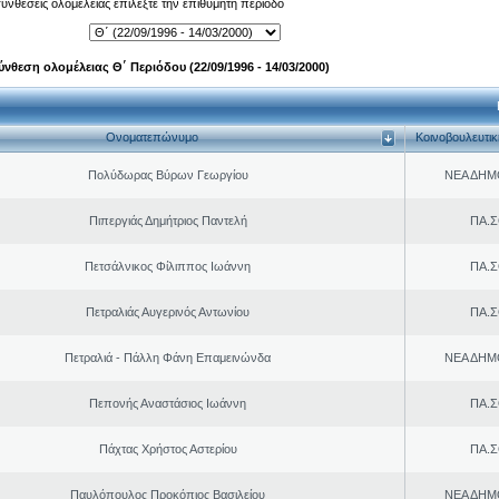
 συνθέσεις ολομέλειας επιλέξτε την επιθυμητή περίοδο
ύνθεση ολομέλειας Θ΄ Περιόδου (22/09/1996 - 14/03/2000)
Ονοματεπώνυμο
Κοινοβουλευτι
Πολύδωρας Βύρων Γεωργίου
ΝΕΑ ΔΗΜ
Πιπεργιάς Δημήτριος Παντελή
ΠΑ.Σ
Πετσάλνικος Φίλιππος Ιωάννη
ΠΑ.Σ
Πετραλιάς Αυγερινός Αντωνίου
ΠΑ.Σ
Πετραλιά - Πάλλη Φάνη Επαμεινώνδα
ΝΕΑ ΔΗΜ
Πεπονής Αναστάσιος Ιωάννη
ΠΑ.Σ
Πάχτας Χρήστος Αστερίου
ΠΑ.Σ
Παυλόπουλος Προκόπιος Βασιλείου
ΝΕΑ ΔΗΜ