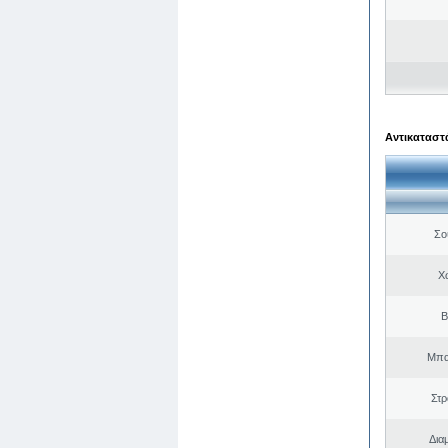
Αντικαταστά
Σο
Χ
Β
Μπα
Στ
Δια