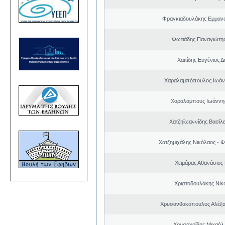
Φραγκιαδουλάκης Εμμαν
Φωτιάδης Παναγιώτη
Χαϊτίδης Ευγένιος Δ
Χαραλαμπόπουλος Ιωάν
Χαραλάμπους Ιωάννη
Χατζηϊωαννίδης Βασίλε
Χατζημιχάλης Νικόλαος - Φ
Χειμάρας Αθανάσιος
Χριστοδουλάκης Νίκ
Χρυσανθακόπουλος Αλέξα
Χρυσοχοΐδης Μιχαήλ 