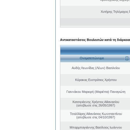
Χυτήρης Τηλέμαχος 
Αντικαταστάσεις Βουλευτών κατά τη διάρκεια
Ονοματεπώνυμο
Αυδής Λεωνίδας (Λέων) Βασιλείου
Κόρακας Ευστράτιος Χρήστου
Γιαννάκου Μαριορή (Μαριέττα) Παναγιώτη
Κατσιγιάννης Χρήστος Αθανασίου
(απεβίωσε στις 26/05/1997)
Τσαλδάρης Αθανάσιος Κωνσταντίνου
(απεβίωσε στις 04/10/1997)
Μπαρμπαγιάννης Βασίλειος Ιωάννου