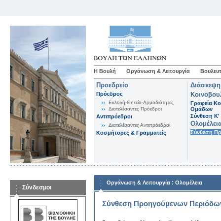
Η Βουλή
Οργάνωση & Λειτουργία
Βουλευτ
Προεδρείο
Διάσκεψη
Πρόεδρος
Κοινοβου
Εκλογή-Θητεία-Αρμοδιότητες
Γραφεία Κο
Διατελέσαντες Πρόεδροι
Ομάδων
Σύνθεση K'
Αντιπρόεδροι
Ολομέλει
Διατελέσαντες Αντιπρόεδροι
Σύνθεση Π
Κοσμήτορες & Γραμματείς
:
Οργάνωση & Λειτουργία
Ολομέλεια
Σύνδεσμοι
Σύνθεση Προηγούμενων Περιόδω