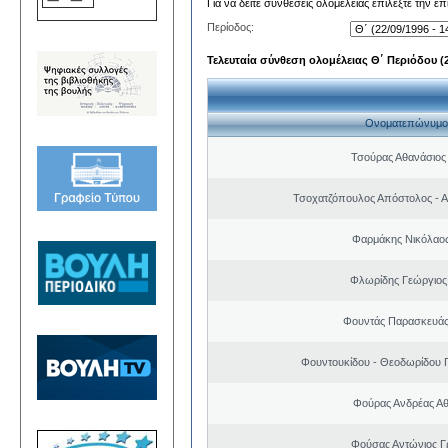
Για να δείτε συνθέσεις ολομέλειας επιλέξτε την ε
Περίοδος:
Τελευταία σύνθεση ολομέλειας Θ΄ Περιόδου (22
Ονοματεπώνυμο
Τσούρας Αθανάσιος
Τσοχατζόπουλος Απόστολος - 
Φαρμάκης Νικόλαο
Φλωρίδης Γεώργιος 
Φουντάς Παρασκευάς
Φουντουκίδου - Θεοδωρίδου 
Φούρας Ανδρέας Α
Φούσας Αντώνιος Γ