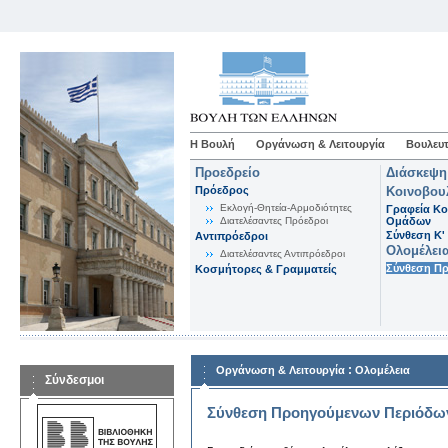
Η Βουλή
Οργάνωση & Λειτουργία
Βουλευτ
Προεδρείο
Διάσκεψη
Πρόεδρος
Κοινοβου
Εκλογή-Θητεία-Αρμοδιότητες
Γραφεία Κο
Διατελέσαντες Πρόεδροι
Ομάδων
Σύνθεση K'
Αντιπρόεδροι
Ολομέλει
Διατελέσαντες Αντιπρόεδροι
Σύνθεση Π
Κοσμήτορες & Γραμματείς
:
Οργάνωση & Λειτουργία
Ολομέλεια
Σύνδεσμοι
Σύνθεση Προηγούμενων Περιόδω