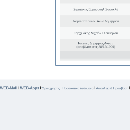
Στρατάκης Εμμανουήλ Σοφοκλή
Διαμαντοπούλου Άννα Δημητρίου
Καρχιμάκης Μιχαήλ Ελευθερίου
Τσετινές Δημήτριος Ανέστη
(απεβίωσε στις 20/12/1999)
WEB-Mail
WEB-Apps
|
|
|
|
Όροι χρήσης
Προσωπικά δεδομένα
Ασφάλεια & Πρόσβαση