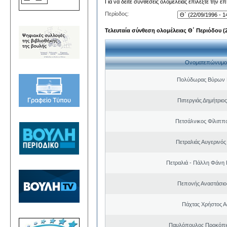
Για να δείτε συνθέσεις ολομέλειας επιλέξτε την ε
Περίοδος:
Τελευταία σύνθεση ολομέλειας Θ΄ Περιόδου (22
Ονοματεπώνυμο
Πολύδωρας Βύρων 
Πιπεργιάς Δημήτριο
Πετσάλνικος Φίλιππ
Πετραλιάς Αυγερινός
Πετραλιά - Πάλλη Φάνη
Πεπονής Αναστάσιο
Πάχτας Χρήστος Α
Παυλόπουλος Προκόπιο