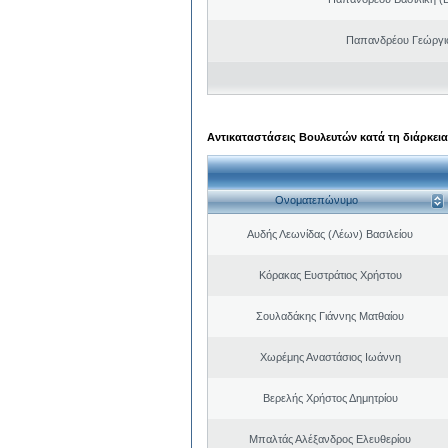
Παπανδρέου Γεώργι
Αντικαταστάσεις Βουλευτών κατά τη διάρκεια
Ονοματεπώνυμο
Αυδής Λεωνίδας (Λέων) Βασιλείου
Κόρακας Ευστράτιος Χρήστου
Σουλαδάκης Γιάννης Ματθαίου
Χωρέμης Αναστάσιος Ιωάννη
Βερελής Χρήστος Δημητρίου
Μπαλτάς Αλέξανδρος Ελευθερίου