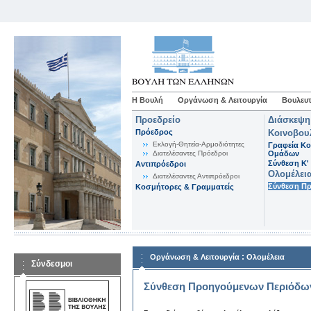
Η Βουλή
Οργάνωση & Λειτουργία
Βουλευτ
Προεδρείο
Διάσκεψη
Πρόεδρος
Κοινοβου
Εκλογή-Θητεία-Αρμοδιότητες
Γραφεία Κο
Διατελέσαντες Πρόεδροι
Ομάδων
Σύνθεση K'
Αντιπρόεδροι
Ολομέλει
Διατελέσαντες Αντιπρόεδροι
Σύνθεση Π
Κοσμήτορες & Γραμματείς
:
Οργάνωση & Λειτουργία
Ολομέλεια
Σύνδεσμοι
Σύνθεση Προηγούμενων Περιόδω