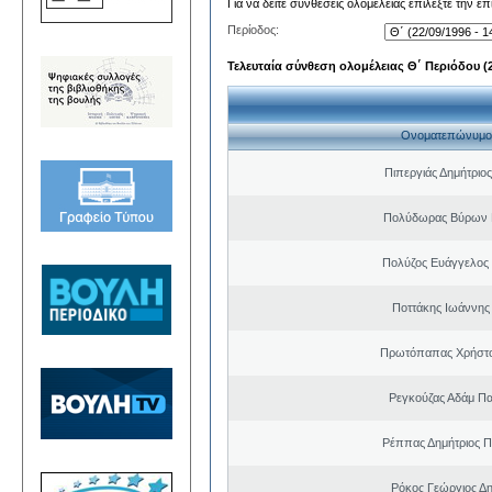
Για να δείτε συνθέσεις ολομέλειας επιλέξτε την ε
Περίοδος:
Τελευταία σύνθεση ολομέλειας Θ΄ Περιόδου (22
Ονοματεπώνυμο
Πιπεργιάς Δημήτριο
Πολύδωρας Βύρων 
Πολύζος Ευάγγελος
Ποττάκης Ιωάννης
Πρωτόπαπας Χρήστο
Ρεγκούζας Αδάμ Π
Ρέππας Δημήτριος 
Ρόκος Γεώργιος Δη