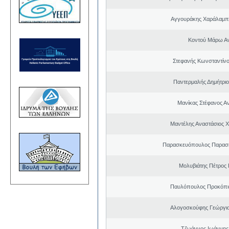
Αγγουράκης Χαράλαμπ
Κοντού Μάρω Α
Στεφανής Κωνσταντίνο
Παντερμαλής Δημήτριο
Μανίκας Στέφανος Α
Μαντέλης Αναστάσιος 
Παρασκευόπουλος Παρασκ
Μολυβιάτης Πέτρος 
Παυλόπουλος Προκόπιο
Αλογοσκούφης Γεώργι
Τζωάννος Ιωάννης