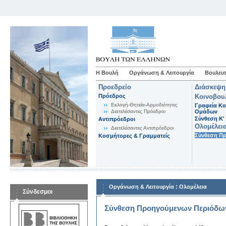
Η Βουλή
Οργάνωση & Λειτουργία
Βουλευτ
Προεδρείο
Διάσκεψη
Πρόεδρος
Κοινοβου
Εκλογή-Θητεία-Αρμοδιότητες
Γραφεία Κο
Διατελέσαντες Πρόεδροι
Ομάδων
Σύνθεση K'
Αντιπρόεδροι
Ολομέλει
Διατελέσαντες Αντιπρόεδροι
Σύνθεση Π
Κοσμήτορες & Γραμματείς
:
Οργάνωση & Λειτουργία
Ολομέλεια
Σύνδεσμοι
Σύνθεση Προηγούμενων Περιόδω