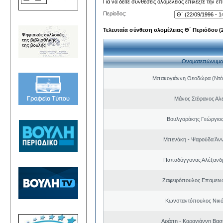
Για να δείτε συνθέσεις ολομέλειας επιλέξτε την ε
Περίοδος:
Τελευταία σύνθεση ολομέλειας Θ΄ Περιόδου (22
Ονοματεπώνυμο
Μπακογιάννη Θεοδώρα (Ντό
Μάνος Στέφανος Αλ
Βουλγαράκης Γεώργιο
Μπενάκη - Ψαρούδα Άν
Παπαδόγγονας Αλέξανδρ
Ζαφειρόπουλος Επαμειν
Κωνσταντόπουλος Νικό
Αράπη - Καραγιάννη Βασι