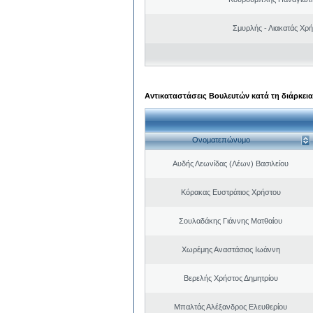
Σμυρλής - Λιακατάς Χρ
Αντικαταστάσεις Βουλευτών κατά τη διάρκεια
Ονοματεπώνυμο
Αυδής Λεωνίδας (Λέων) Βασιλείου
Κόρακας Ευστράτιος Χρήστου
Σουλαδάκης Γιάννης Ματθαίου
Χωρέμης Αναστάσιος Ιωάννη
Βερελής Χρήστος Δημητρίου
Μπαλτάς Αλέξανδρος Ελευθερίου