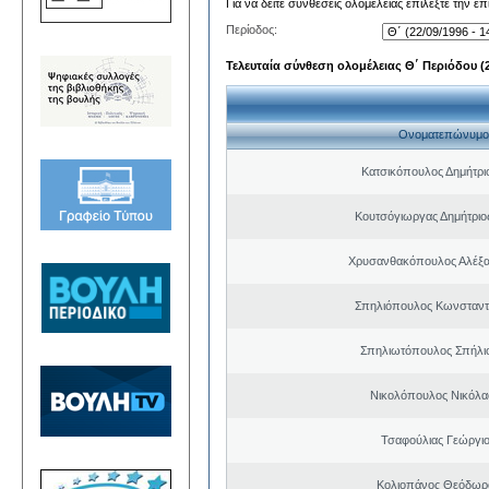
Για να δείτε συνθέσεις ολομέλειας επιλέξτε την ε
Περίοδος:
Τελευταία σύνθεση ολομέλειας Θ΄ Περιόδου (22
Ονοματεπώνυμο
Κατσικόπουλος Δημήτρι
Κουτσόγιωργας Δημήτρι
Χρυσανθακόπουλος Αλέξα
Σπηλιόπουλος Κωνσταντ
Σπηλιωτόπουλος Σπήλι
Νικολόπουλος Νικόλα
Τσαφούλιας Γεώργιο
Κολιοπάνος Θεόδωρ